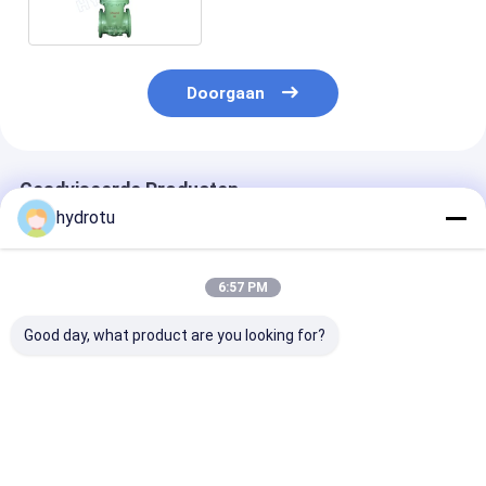
Doorgaan
Geadviseerde Producten
hydrotu
6:57 PM
Good day, what product are you looking for?
Elektrisch/Handmatig
DN500mm Van een
PN 0.25 - 6.4 
Aangediende Klep
flens voorzien
Elektrische H
met Flens, Diameter
Poortklep met
Van een flens
100-1600mm en
Hand/Elektrische
voorzien
Koolstofstaal
Controleklep
Poortklep/Slu
Beste prijs
Beste prijs
Beste pri
Constructie
voor