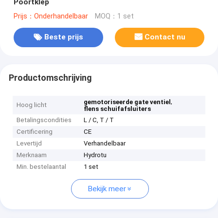
Poortklep
Prijs：Onderhandelbaar
MOQ：1 set
Beste prijs
Contact nu
Productomschrijving
,
gemotoriseerde gate ventiel
Hoog licht
flens schuifafsluiters
Betalingscondities
L / C, T / T
Certificering
CE
Levertijd
Verhandelbaar
Merknaam
Hydrotu
Min. bestelaantal
1 set
Bekijk meer