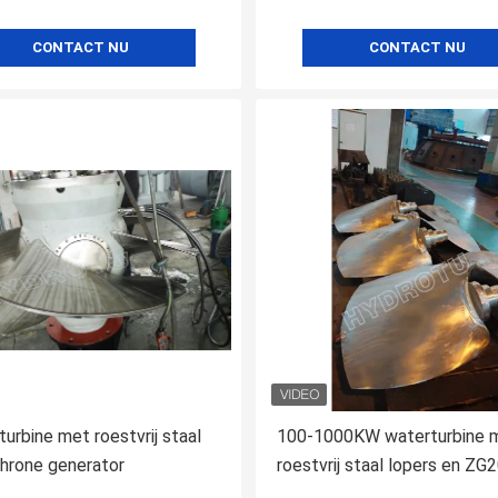
CONTACT NU
CONTACT NU
turbine met roestvrij staal
100-1000KW waterturbine 
hrone generator
roestvrij staal lopers en Z
gidsvlies