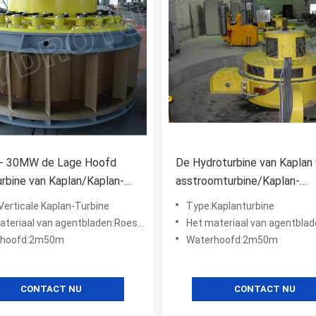
- 30MW de Lage Hoofd
De Hydroturbine van Kaplan
rbine van Kaplan/Kaplan-
asstroomturbine/Kaplan-
rbine met Vaste Bladen
Waterturbine voor Waterhoo
Verticale Kaplan-Turbine
Type:Kaplanturbine
70m Waterkrachtproject
riaal van agentbladen:Roestvrij staal CNC
Het materiaal van agentbladen:Roestvri
rhoofd:2m50m
Waterhoofd:2m50m
CONTACT NU
CONTACT NU