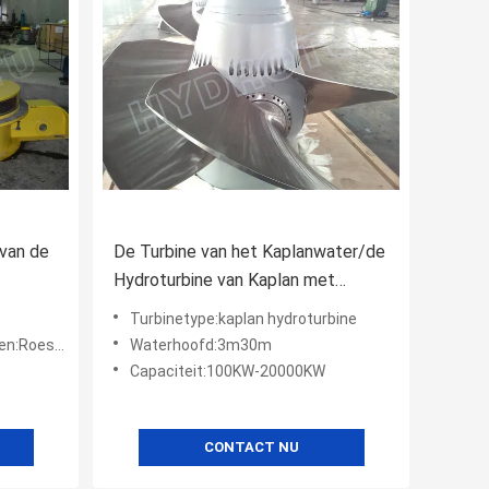
 van de
De Turbine van het Kaplanwater/de
Hydroturbine van Kaplan met
fd 2m -
Synchrogenerator voor
Turbinetype:kaplan hydroturbine
Waterkrachtposten
j staal CNC
Waterhoofd:3m30m
Capaciteit:100KW-20000KW
CONTACT NU