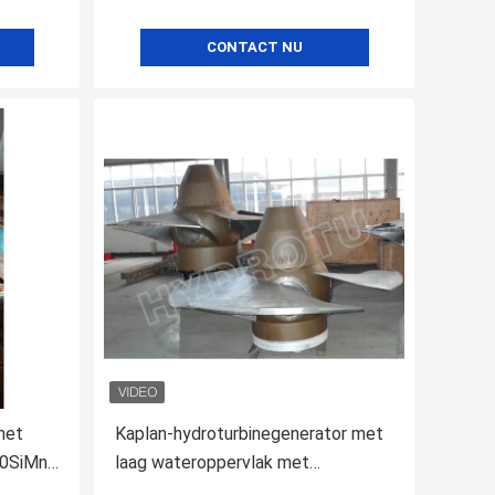
CONTACT NU
met
Kaplan-hydroturbinegenerator met
G20SiMn
laag wateroppervlak met
roestvrijstalen loopbladen