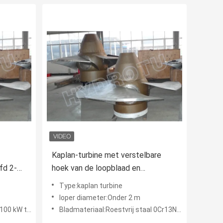
Kaplan-turbine met verstelbare
fd 2-
hoek van de loopblaad en
-1000KW
ZG20SiMn-geleidingsvlies
Type:kaplan turbine
loper diameter:Onder 2 m
tot 1000 kW
Bladmateriaal:Roestvrij staal 0Cr13Ni4Mo