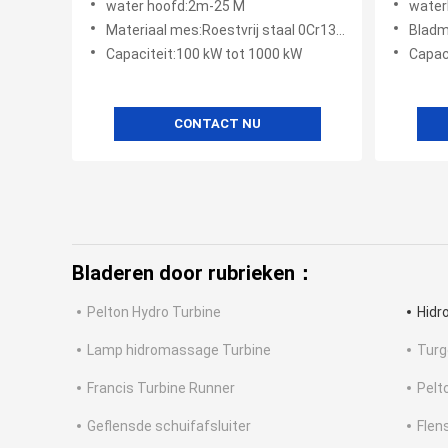
water hoofd:2m-25 M
water
Materiaal mes:Roestvrij staal 0Cr13Ni4Mo
Bladma
Capaciteit:100 kW tot 1000 kW
Capac
CONTACT NU
Bladeren door rubrieken：
Pelton Hydro Turbine
Hidr
Lamp hidromassage Turbine
Turg
Francis Turbine Runner
Pelt
Geflensde schuifafsluiter
Flen