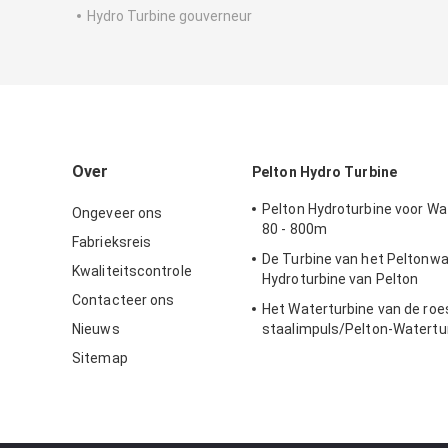
Hydro Turbine gouverneur
Over
Pelton Hydro Turbine
Pelton Hydroturbine voor W
Ongeveer ons
80 - 800m
Fabrieksreis
De Turbine van het Peltonw
Kwaliteitscontrole
Hydroturbine van Pelton
Contacteer ons
Het Waterturbine van de roes
Nieuws
staalimpuls/Pelton-Watertu
Project van de Hoogwater h
Sitemap
Hoofdwaterkracht