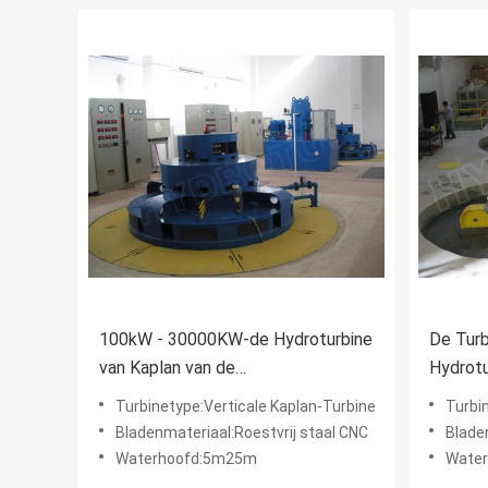
100kW - 30000KW-de Hydroturbine
De Turb
van Kaplan van de
Hydrotu
Reactieturbine/Kaplan-
Hoofdw
Turbinetype:Verticale Kaplan-Turbine
Turbi
Waterturbine met Vaste Bladen of
Bladenmateriaal:Roestvrij staal CNC
Bladenm
Regelbare Bladen
Waterhoofd:5m25m
Wate