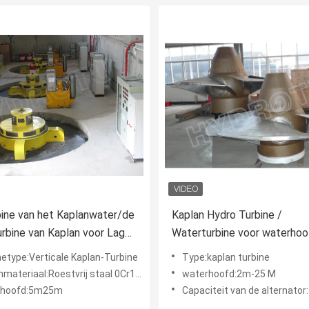
ine van het Kaplanwater/de
Kaplan Hydro Turbine /
rbine van Kaplan voor Lage
Waterturbine voor waterhoo
aterkrachtposten
25m en capaciteit 100KW
netype:Verticale Kaplan-Turbine
Type:kaplan turbine
ateriaal:Roestvrij staal 0Cr13Ni14Mo
waterhoofd:2m-25 M
rhoofd:5m25m
Capaciteit van de alternator:100 kW 