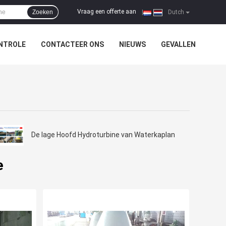
Vraag een offerte aan
Zoeken
|
Dutch
NTROLE
CONTACTEER ONS
NIEUWS
GEVALLEN
De lage Hoofd Hydroturbine van Waterkaplan
e