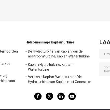
LAA
Hidromassage Kaplanturbine
aterhoofden
De Hydroturbine van Kaplan van de
asstroomturbine/Kaplan-Waterturbine
voor Waterhoofd 2m - 70m
ater/de
Kaplan Hydroturbine/Kaplan-
Waterkrachtproject
Waterturbine
tvrij
Verticale Kaplan-Waterturbine/de
rbine voor
Hydroturbine van Kaplan met Generator
et
en Snelheidsgouverneur