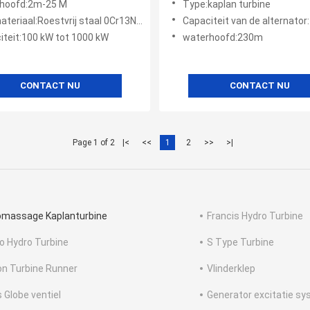
hoofd:2m-25 M
Type:kaplan turbine
teriaal:Roestvrij staal 0Cr13Ni4Mo
Capaciteit van de alternator:100 kW 
iteit:100 kW tot 1000 kW
waterhoofd:230m
CONTACT NU
CONTACT NU
Page 1 of 2
|<
<<
1
2
>>
>|
omassage Kaplanturbine
Francis Hydro Turbine
o Hydro Turbine
S Type Turbine
on Turbine Runner
Vlinderklep
s Globe ventiel
Generator excitatie s