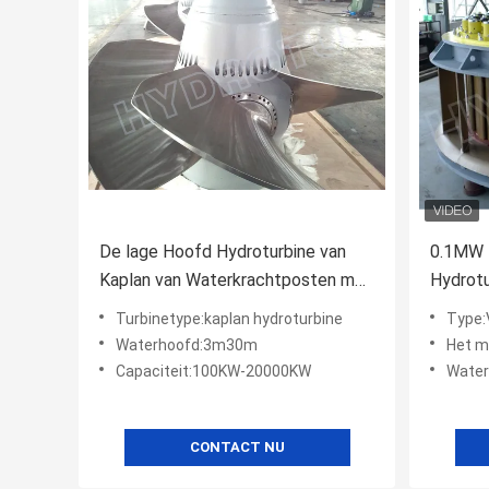
De lage Hoofd Hydroturbine van
0.1MW 
Kaplan van Waterkrachtposten met
Hydrotu
Synchrone Generator
Watertu
Turbinetype:kaplan hydroturbine
Type:
Waterhoofd:3m30m
Het mate
Capaciteit:100KW-20000KW
Wate
CONTACT NU