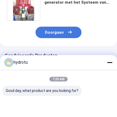
generator met het Systeem van
de Generatoropwinding
Doorgaan
Geadviseerde Producten
hydrotu
7:25 AM
Good day, what product are you looking for?
2000KW het Systeem
Systeem van de de
AC het Synchr
van de
Generatoropwinding
Systeem In dri
generatoropwinding
van 100KW 5000KW
stadia van de