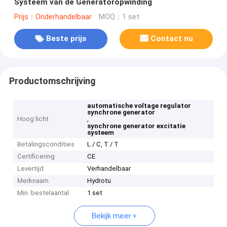
Systeem van de Generatoropwinding
Prijs：Onderhandelbaar
MOQ：1 set
Beste prijs
Contact nu
Productomschrijving
automatische voltage regulator
synchrone generator
Hoog licht
,
synchrone generator excitatie
systeem
Betalingscondities
L / C, T / T
Certificering
CE
Levertijd
Verhandelbaar
Merknaam
Hydrotu
Min. bestelaantal
1 set
Bekijk meer