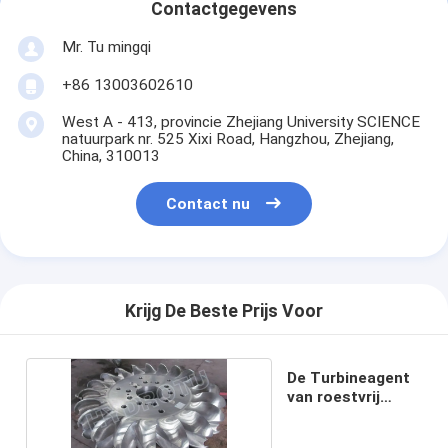
Contactgegevens
Mr. Tu mingqi
+86 13003602610
West A - 413, provincie Zhejiang University SCIENCE
natuurpark nr. 525 Xixi Road, Hangzhou, Zhejiang,
China, 310013
Contact nu
Krijg De Beste Prijs Voor
De Turbineagent
van roestvrij
staalpelton