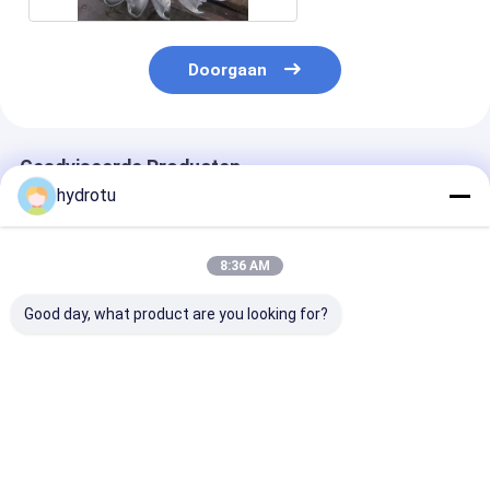
Doorgaan
Geadviseerde Producten
hydrotu
8:36 AM
Good day, what product are you looking for?
Roestvrijstalen
De Agent van de
Peltonwiel/Tu
Pelton Turbine
Peltonturbine/Pelton-
met Forge CN
Waaier voor 80m-
Waterturbine met
Machine voor
1000m Waterdruk
Gesmede CNC
2MW - 20MW
met 0.5MW-20MW
Machineagent voor
Beste prijs
Beste prijs
Beste pri
Capaciteit
Project van de
Hoogwater het