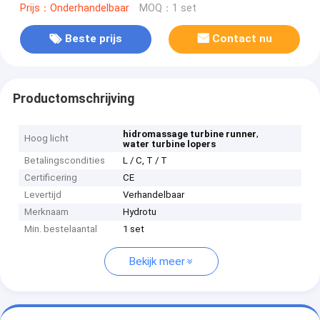
Prijs：Onderhandelbaar
MOQ：1 set
Beste prijs
Contact nu
Productomschrijving
,
hidromassage turbine runner
Hoog licht
water turbine lopers
Betalingscondities
L / C, T / T
Certificering
CE
Levertijd
Verhandelbaar
Merknaam
Hydrotu
Min. bestelaantal
1 set
Bekijk meer