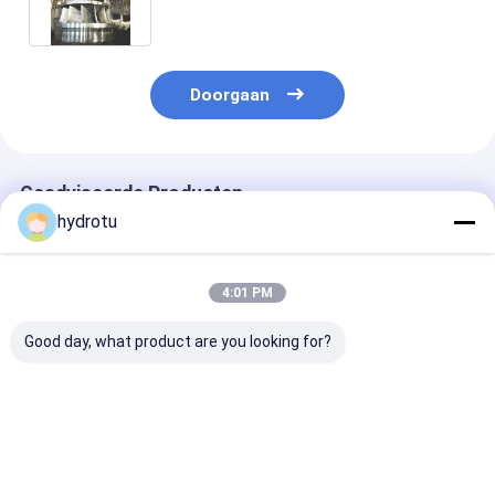
Doorgaan
Geadviseerde Producten
hydrotu
4:01 PM
Good day, what product are you looking for?
Roestvrij staal
Modulaire Francis
Horizontale
Francis Turbine
Turbine Runner
verticale as F
Runner voor 10-300
roestvrij staal
Turbine Runne
meter waterhoofd
0Cr13Ni4Mo 100KW-
100KW-20MW
met 0,1 MW-20 MW
20MW
capaciteit
Beste prijs
Beste prijs
Beste pri
capaciteit
waterkrachtassemblage
roestvrijstale