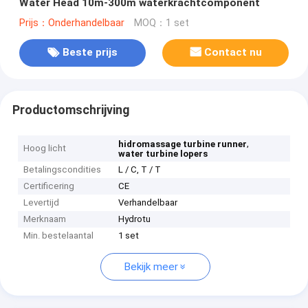
Water Head 10m-300m waterkrachtcomponent
Prijs：Onderhandelbaar
MOQ：1 set
Beste prijs
Contact nu
Productomschrijving
,
hidromassage turbine runner
Hoog licht
water turbine lopers
Betalingscondities
L / C, T / T
Certificering
CE
Levertijd
Verhandelbaar
Merknaam
Hydrotu
Min. bestelaantal
1 set
Bekijk meer