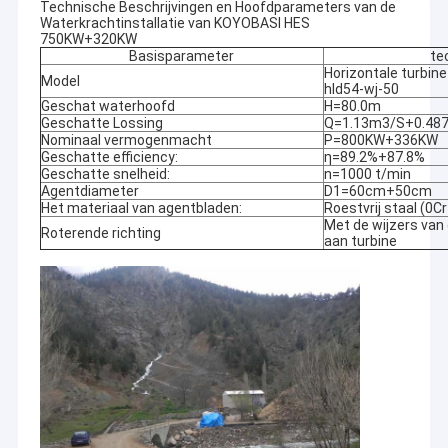
Technische Beschrijvingen en Hoofdparameters van de
Waterkrachtinstallatie van KOYOBASI HES
750KW+320KW
Basisparameter
te
Horizontale turbine
Model
hld54-wj-50
Geschat waterhoofd
H=80.0m
Geschatte Lossing
Q=1.13m3/S+0.48
Nominaal vermogenmacht
P=800KW+336KW
Geschatte efficiency:
η=89.2%+87.8%
Geschatte snelheid:
n=1000 t/min
Agentdiameter
D1=60cm+50cm
Het materiaal van agentbladen:
Roestvrij staal (0
Met de wijzers van
Roterende richting
aan turbine