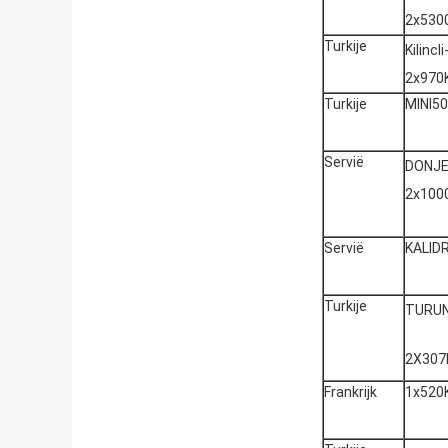
2x530
Turkije
Kilincli
2x970
Turkije
MINI5
Servië
DONJE
2x100
Servië
KALID
Turkije
TURU
2X30
Frankrijk
1x520