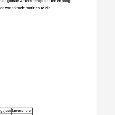
n de globale waterkrachtprojecten en poogt
 de waterkrachtmarkten te zijn.
ngsjaar
Leverancier