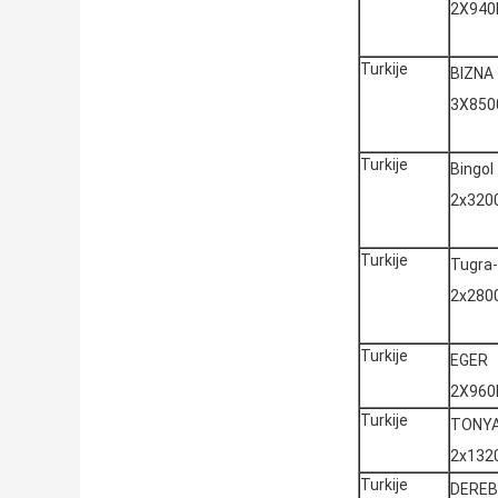
2X94
Turkije
BIZNA
3X850
Turkije
Bingol
2x320
Turkije
Tugra
2x280
Turkije
EGER
2X96
Turkije
TONY
2x132
Turkije
DEREB