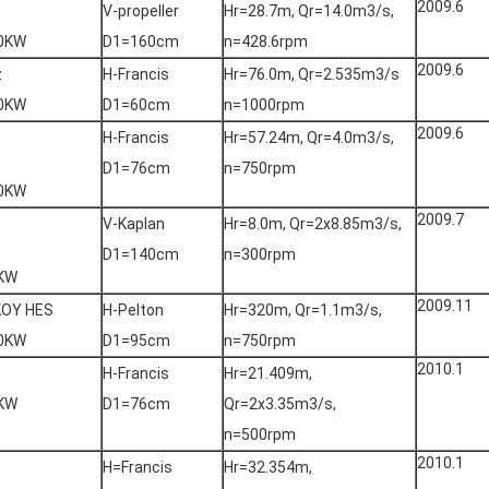
2009.6
V-propeller
Hr=28.7m, Qr=14.0m3/s,
0KW
D1=160cm
n=428.6rpm
2009.6
z
H-Francis
Hr=76.0m, Qr=2.535m3/s
0KW
D1=60cm
n=1000rpm
2009.6
H-Francis
Hr=57.24m, Qr=4.0m3/s,
D1=76cm
n=750rpm
0KW
2009.7
V-Kaplan
Hr=8.0m, Qr=2x8.85m3/s,
D1=140cm
n=300rpm
KW
2009.11
OY HES
H-Pelton
Hr=320m, Qr=1.1m3/s,
0KW
D1=95cm
n=750rpm
2010.1
H-Francis
Hr=21.409m,
KW
D1=76cm
Qr=2x3.35m3/s,
n=500rpm
2010.1
H=Francis
Hr=32.354m,