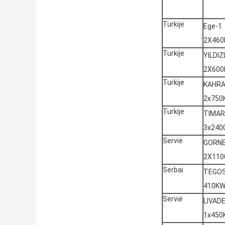
Turkije
Ege-1
2X46
Turkije
YILDIZ
2X60
Turkije
KAHR
2x750
Turkije
TIMAR
3x240
Servië
GORNE
2X110
Serbai
TEGOS
410K
Servië
LIVAD
1x450