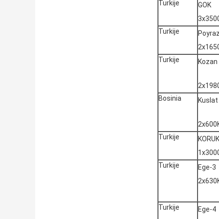
Turkije
GOK
3x350
Turkije
Poyra
2x165
Turkije
Kozan
2x198
Bosinia
Kuslat
2x600
Turkije
KORUK
1x300
Turkije
Ege-3
2x630
Turkije
Ege-4