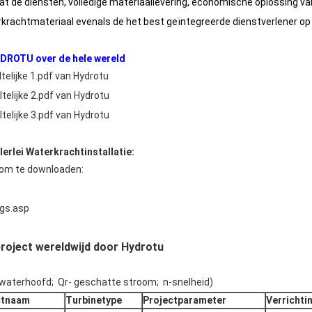
 de diensten, volledige materiaallevering, economische oplossing va
rkrachtmateriaal evenals de het best geïntegreerde dienstverlener op
DROTU over de hele wereld
elijke 1.pdf van Hydrotu
elijke 2.pdf van Hydrotu
elijke 3.pdf van Hydrotu
lerlei Waterkrachtinstallatie:
 om te downloaden:
gs.asp
roject wereldwijd door Hydrotu
 waterhoofd; Qr- geschatte stroom; n-snelheid)
ctnaam
Turbinetype
Projectparameter
Verrichti