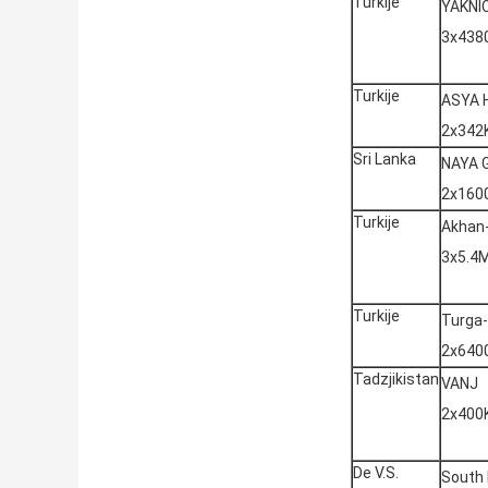
Turkije
YAKNI
3x438
Turkije
ASYA 
2x342
Sri Lanka
NAYA 
2x160
Turkije
Akhan
3x5.4
Turkije
Turga
2x640
Tadzjikistan
VANJ
2x400
De V.S.
South 