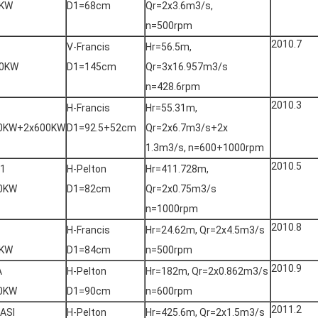
0KW
D1=68cm
Qr=2x3.6m3/s,
n=500rpm
2010.7
V-Francis
Hr=56.5m,
0KW
D1=145cm
Qr=3x16.957m3/s
n=428.6rpm
2010.3
H-Francis
Hr=55.31m,
0KW+2x600KW
D1=92.5+52cm
Qr=2x6.7m3/s+2x
1.3m3/s, n=600+1000rpm
2010.5
-1
H-Pelton
Hr=411.728m,
0KW
D1=82cm
Qr=2x0.75m3/s
n=1000rpm
2010.8
H-Francis
Hr=24.62m, Qr=2x4.5m3/s
0KW
D1=84cm
n=500rpm
2010.9
A
H-Pelton
Hr=182m, Qr=2x0.862m3/s
0KW
D1=90cm
n=600rpm
2011.2
ASI
H-Pelton
Hr=425.6m, Qr=2x1.5m3/s