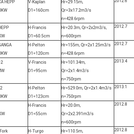
2012.6
CA HEPP
V-Kaplan
Hr=29.15m,
0KW
D1=160cm
Qr=3x17.2m3/s
n=428.6rpm
2012.7
HEPP
H-Francis
Hr=20.3m, Qr=2x2m3/s,
KW
D1=60.5cm
n=600rpm
2012.7
GANGA
H-Pelton
Hr=155m, Qr=2x1.25m3/s
0KW
D1=120cm
n=428.6rpm
2013.4
-2
V-Francis
Hr=101.34m,
MW
D1=95cm
Qr=2x1.4m3/s
n=750rpm
2013.1
-2
H-Pelton
Hr=529.0m, Qr=2x1.4m3/s
0KW
D1=123cm
n=750rpm
2012.8
H-Francis
Hr=20.0m,
KW
D1=55cm
Qr=2x2.391m3/s
n=600rpm
2012.8
Fork
H-Turgo
Hr=110.5m,