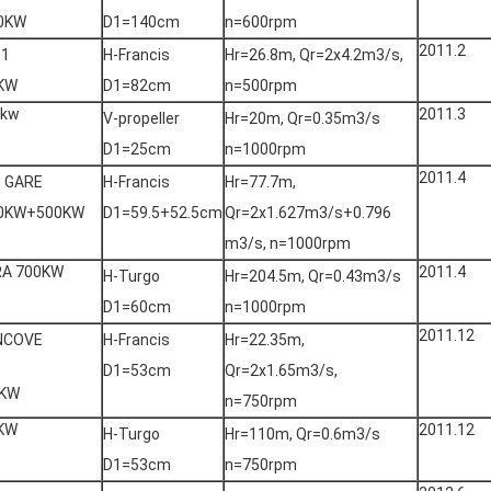
0KW
D1=140cm
n=600rpm
2011.2
-1
H-Francis
Hr=26.8m, Qr=2x4.2m3/s,
KW
D1=82cm
n=500rpm
0kw
2011.3
V-propeller
Hr=20m, Qr=0.35m3/s
D1=25cm
n=1000rpm
2011.4
 GARE
H-Francis
Hr=77.7m,
0KW+500KW
D1=59.5+52.5cm
Qr=2x1.627m3/s+0.796
m3/s, n=1000rpm
RA 700KW
2011.4
H-Turgo
Hr=204.5m, Qr=0.43m3/s
D1=60cm
n=1000rpm
2011.12
NCOVE
H-Francis
Hr=22.35m,
D1=53cm
Qr=2x1.65m3/s,
7KW
n=750rpm
KW
2011.12
H-Turgo
Hr=110m, Qr=0.6m3/s
D1=53cm
n=750rpm