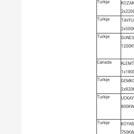
Turkije
KOZA
2x220
Turkije
TAYFU
2x500
Turkije
GUNES
1200
Canada
KLEM
1x180
Turkije
GEMK
2x820
Turkije
UCKAY
800K
Turkije
KOYAB
750K