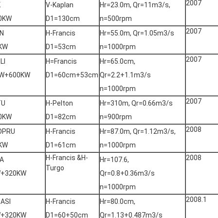
2007
K
V-Kaplan
Hr=23.0m, Qr=11m3/s,
0KW
D1=130cm
n=500rpm
2007
N
H-Francis
Hr=55.0m, Qr=1.05m3/s
KW
D1=53cm
n=1000rpm
2007
LI
H=Francis
Hr=65.0cm,
KW+600KW
D1=60cm+53cm
Qr=2.2+1.1m3/s
n=1000rpm
2007
TU
H-Pelton
Hr=310m, Qr=0.66m3/s
0KW
D1=82cm
n=900rpm
2008
OPRU
H-Francis
Hr=87.0m, Qr=1.12m3/s,
KW
D1=61cm
n=1000rpm
H-Francis &H-
2008
A
Hr=107.6,
Turgo
W+320KW
Qr=0.8+0.36m3/s
n=1000rpm
2008.1
ASI
H-Francis
Hr=80.0cm,
W+320KW
D1=60+50cm
Qr=1.13+0.487m3/s