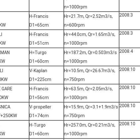
n=1000rpm
2008.3
H-Francis
Hr=21.7m, Qr=2.52m3/s,
0KW
D1=65cm
n=600rpm
2008.3
LI
H-Francis
Hr=44.0cm, Qr=1.65m3/s,
0KW
D1=51cm
n=1000rpm
2008.4
AMAN
H=Turgo
Hr=187.2m, Qr=0.503m3/s
KW
D1=60cm
n=1000rpm
2008.10
LI
V-Kaplan
Hr=10.5m, Qr=26.67m3/s,
0KW
D1=225cm
n=750rpm
2008.10
 GARE
H-Francis
Hr=63.5m, Qr=2.05m3/s,
0KW
D1=56cm
n=1000rpm
2008.10
NICA
V-propeller
Hr=15.9m, Qr=3.1+1.9m3/s
W+250KW
D1=74cm
n=750rpm
2008.10
E
H-Turgo
Hr=257.0m, Qr=0.21m3/s,
KW
D1=60cm
n=1000rpm