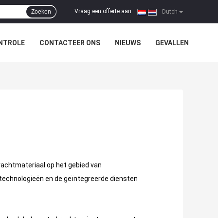
Vraag een offerte aan
Zoeken
|
Dutch
NTROLE
CONTACTEER ONS
NIEUWS
GEVALLEN
rachtmateriaal op het gebied van
 technologieën en de geïntegreerde diensten