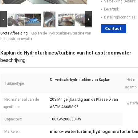
Verpakking Details:
Levertijd:
Betalingscondities:
Contact
Grote Afbeelding :
Kaplan de Hydroturbines/turbine van
het asstroomwater
Kaplan de Hydroturbines/turbine van het asstroomwater
beschrijving
De verticale hydroturbine van Kaplan
Het ma
Turbinetype:
agentbl
Het materiaal van de
20SiMn gelijkaardig aan de Klasse D van
waterh
agenthub:
ASTM A668M-96
Capaciteit:
100KW-200000KW
micro- waterturbine
hydrogeneratorturbi
Markeren:
,