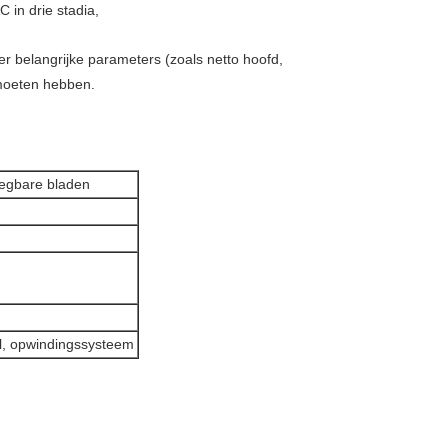
 in drie stadia,
r belangrijke parameters (zoals netto hoofd,
 moeten hebben.
egbare bladen
l, opwindingssysteem