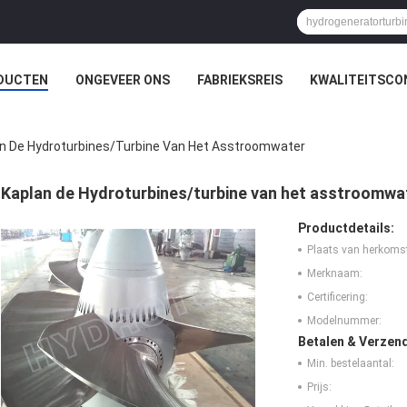
DUCTEN
ONGEVEER ONS
FABRIEKSREIS
KWALITEITSCO
n De Hydroturbines/turbine Van Het Asstroomwater
Kaplan de Hydroturbines/turbine van het asstroomwa
Productdetails:
Plaats van herkoms
Merknaam:
Certificering:
Modelnummer:
Betalen & Verzen
Min. bestelaantal:
Prijs: