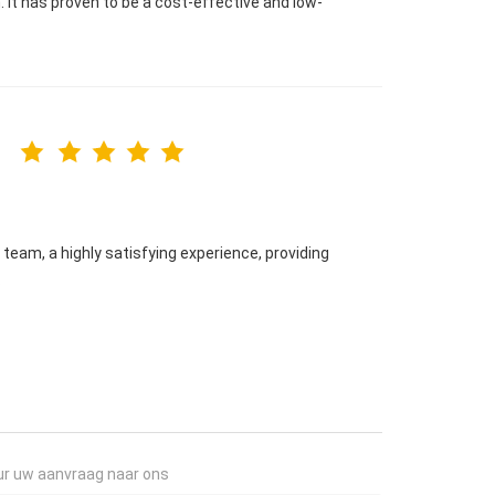
. It has proven to be a cost-effective and low-
team, a highly satisfying experience, providing
.
ur uw aanvraag naar ons