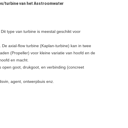
es/turbine van het Asstroomwater
Dit type van turbine is meestal geschikt voor
 De axial-flow turbine (Kaplan-turbine) kan in twee
den (Propeller) voor kleine variatie van hoofd en de
 hoofd en macht.
ls open goot, drukgoot, en verbinding (concreet
idsvin, agent, ontwerpbuis enz.