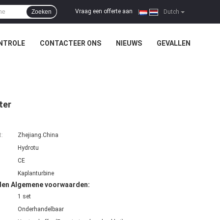
Vraag een offerte aan
Zoeken
|
Dutch
NTROLE
CONTACTEER ONS
NIEUWS
GEVALLEN
ter
t:
Zhejiang.China
Hydrotu
CE
Kaplanturbine
den Algemene voorwaarden:
1 set
Onderhandelbaar