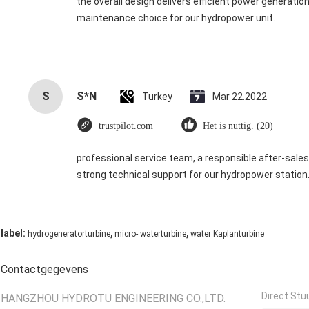
the overall design delivers efficient power generation
maintenance choice for our hydropower unit.
S
S*N
Turkey
Mar 22.2022
trustpilot.com
Het is nuttig. (20)
professional service team, a responsible after-sales 
strong technical support for our hydropower station
,
,
label:
hydrogeneratorturbine
micro- waterturbine
water Kaplanturbine
Contactgegevens
Direct Stu
HANGZHOU HYDROTU ENGINEERING CO.,LTD.