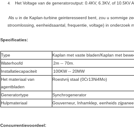
Het Voltage van de generatoroutput: 0.4KV, 6.3KV, of 10.5KV AC
4.
Als u in de Kaplan-turbine geinteresseerd bent, zou u sommige zee
stroomlossing, eenheidsaantal, frequentie, voltage) in onderzoek
Specificaties:
Type
Kaplan met vaste bladen/Kaplan met bewe
Waterhoofd
2m -- 70m.
Installatiecapaciteit
100KW -- 20MW
Het materiaal van
Roestvrij staal (0Cr13Ni4Mo)
agentbladen
Generatortype
Synchrogenerator
Hulpmateriaal
Gouverneur, Inhamklep, eenheids zijpanee
Concurrentievoordeel: