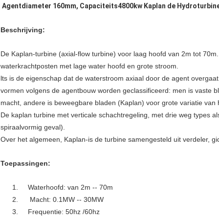
Agentdiameter 160mm, Capaciteits4800kw Kaplan de Hydroturbin
Beschrijving:
De Kaplan-turbine (axial-flow turbine) voor laag hoofd van 2m tot 70m. 
waterkrachtposten met lage water hoofd en grote stroom.
lts is de eigenschap dat de waterstroom axiaal door de agent overgaat.
vormen volgens de agentbouw worden geclassificeerd: men is vaste bla
macht, andere is beweegbare bladen (Kaplan) voor grote variatie van
De kaplan turbine met verticale schachtregeling, met drie weg types a
spiraalvormig geval).
Over het algemeen, Kaplan-is de turbine samengesteld uit verdeler, g
Toepassingen:
1. Waterhoofd: van 2m -- 70m
2. Macht: 0.1MW -- 30MW
3. Frequentie: 50hz /60hz