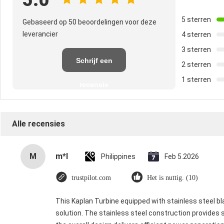
5.0
5 sterren
Gebaseerd op 50 beoordelingen voor deze
leverancier
4 sterren
3 sterren
Schrijf een
2 sterren
1 sterren
recensie
Alle recensies
M
m*l
Philippines
Feb 5.2026
trustpilot.com
Het is nuttig. (10)
This Kaplan Turbine equipped with stainless steel bl
solution. The stainless steel construction provides 