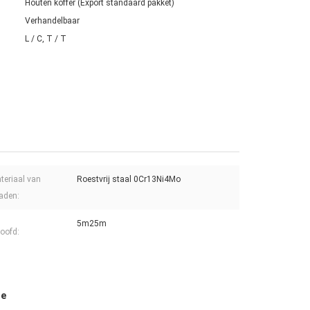
Houten koffer (Export standaard pakket)
Verhandelbaar
L / C, T / T
teriaal van
Roestvrij staal 0Cr13Ni4Mo
aden:
5m25m
oofd:
ne