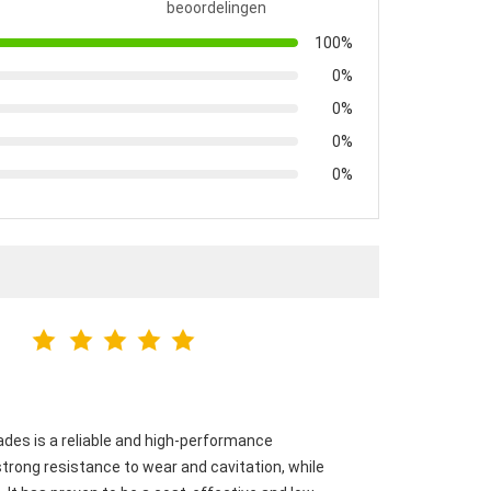
beoordelingen
100%
0%
0%
0%
0%
ades is a reliable and high-performance
strong resistance to wear and cavitation, while