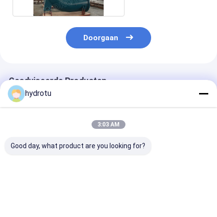
Doorgaan
Geadviseerde Producten
hydrotu
3:03 AM
Good day, what product are you looking for?
1500Kw de Vinnen
Klein Horizontaal
Horizontale S
van de het
Francis Hydro
Francis Hydro
Gewichtsgids van
Turbine/Waterturbine
Turbine voor
Francis Water
met 100KW - 5MW
Waterhoofd 2
Turbine With
Synchrogenerator
300m
Beste prijs
Beste prijs
Beste pri
Counter