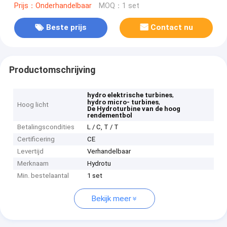
Prijs：Onderhandelbaar
MOQ：1 set
Beste prijs
Contact nu
Productomschrijving
,
hydro elektrische turbines
,
hydro micro- turbines
Hoog licht
De Hydroturbine van de hoog
rendementbol
Betalingscondities
L / C, T / T
Certificering
CE
Levertijd
Verhandelbaar
Merknaam
Hydrotu
Min. bestelaantal
1 set
Bekijk meer