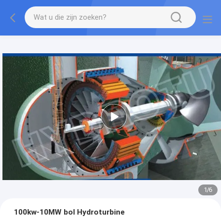
1
/
6
100kw-10MW bol Hydroturbine