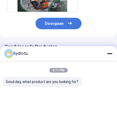
Doorgaan
Geadviseerde Producten
hydrotu
8:11 PM
Good day, what product are you looking for?
10MW-20MW
20 MW Power Output
De lage Hydrot
capaciteit Bulb
Bulb Hydroturbine
van de Water
Hydro Turbine voor
met 2m-20m
Hoofdbol/Tubu
2-30 meter Water
waterhoofd en
turbine met Va
Head
roestvrijstalen
Bladen/Bewee
Beste prijs
Beste prijs
Beste pri