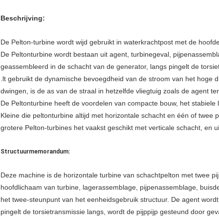
Beschrijving:
De Pelton-turbine wordt wijd gebruikt in waterkrachtpost met de hoof
De Peltonturbine wordt bestaan uit agent, turbinegeval, pijpenassembl
geassembleerd in de schacht van de generator, langs pingelt de torsie
.lt gebruikt de dynamische bevoegdheid van de stroom van het hoge dr
dwingen, is de as van de straal in hetzelfde vliegtuig zoals de agent ter
De Peltonturbine heeft de voordelen van compacte bouw, het stabiele 
Kleine die peltonturbine altijd met horizontale schacht en één of twee 
grotere Pelton-turbines het vaakst geschikt met verticale schacht, en u
Structuurmemorandum:
Deze machine is de horizontale turbine van schachtpelton met twee pij
hoofdlichaam van turbine, lagerassemblage, pijpenassemblage, buisde
het twee-steunpunt van het eenheidsgebruik structuur. De agent word
pingelt de torsietransmissie langs, wordt de pijppijp gesteund door gev