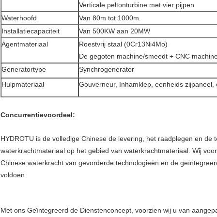
Verticale peltonturbine met vier pijpen
Waterhoofd
Van 80m tot 1000m.
Installatiecapaciteit
Van 500KW aan 20MW
Agentmateriaal
Roestvrij staal (0Cr13Ni4Mo)
De gegoten machine/smeedt + CNC machin
Generatortype
Synchrogenerator
Hulpmateriaal
Gouverneur, Inhamklep, eenheids zijpaneel,
Concurrentievoordeel:
HYDROTU is de volledige Chinese de levering, het raadplegen en de
waterkrachtmateriaal op het gebied van waterkrachtmateriaal. Wij voorz
Chinese waterkracht van gevorderde technologieën en de geïntegreer
voldoen.
Met ons Geïntegreerd de Dienstenconcept, voorzien wij u van aangepas