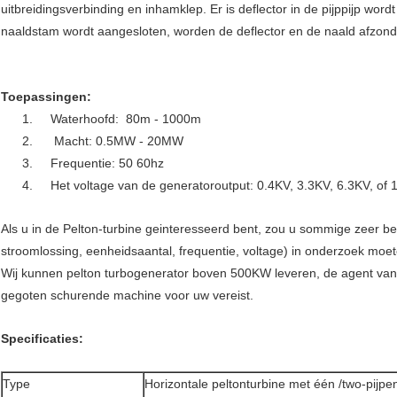
uitbreidingsverbinding en inhamklep. Er is deflector in de pijppijp wo
naaldstam wordt aangesloten, worden de deflector en de naald afzonde
Toepassingen:
1. Waterhoofd: 80m - 1000m
2. Macht: 0.5MW - 20MW
3. Frequentie: 50 60hz
4. Het voltage van de generatoroutput: 0.4KV, 3.3KV, 6.3KV, of 1
Als u in de Pelton-turbine geinteresseerd bent, zou u sommige zeer be
stroomlossing, eenheidsaantal, frequentie, voltage) in onderzoek moe
Wij kunnen pelton turbogenerator boven 500KW leveren, de agent va
gegoten schurende machine voor uw vereist.
Specificaties:
Type
Horizontale peltonturbine met één /two-pijpe