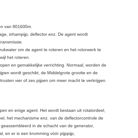
den van 801600m.
age, inhampijp, deflector enz. De agent wordt
transmissie.
ukwater om de agent te roteren en het rotorwerk te
wijl het roteren.
lopen en gemakkelijke verrichting. Normaal, worden de
pijpen wordt geschikt, de Middelgrote grootte en de
itrusten vier of zes pijpen om meer macht te verkrijgen.
pen en enige agent. Het wordt bestaan uit rotatordeel,
el, het mechanisme enz. van de deflectorcontrole de
t geassembleerd in de schacht van de generator,
al, en er is een kromming vóór pijppijp,