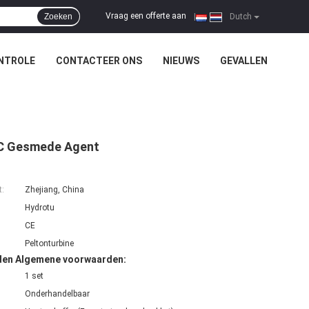
Vraag een offerte aan
Zoeken
|
Dutch
NTROLE
CONTACTEER ONS
NIEUWS
GEVALLEN
NC Gesmede Agent
t:
Zhejiang, China
Hydrotu
CE
Peltonturbine
den Algemene voorwaarden:
1 set
Onderhandelbaar