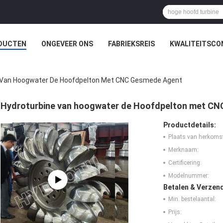
DUCTEN
ONGEVEER ONS
FABRIEKSREIS
KWALITEITSCO
 Van Hoogwater De Hoofdpelton Met CNC Gesmede Agent
Hydroturbine van hoogwater de Hoofdpelton met C
Productdetails:
Plaats van herkoms
Merknaam:
Certificering:
Modelnummer:
Betalen & Verzen
Min. bestelaantal:
Prijs: