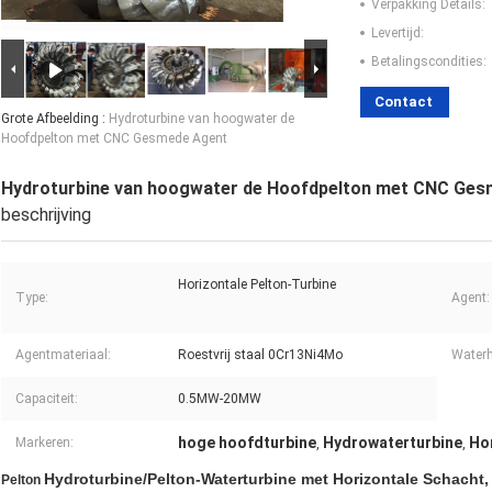
Verpakking Details:
Levertijd:
Betalingscondities:
Contact
Grote Afbeelding :
Hydroturbine van hoogwater de
Hoofdpelton met CNC Gesmede Agent
Hydroturbine van hoogwater de Hoofdpelton met CNC Ge
beschrijving
Horizontale Pelton-Turbine
Type:
Agent:
Agentmateriaal:
Roestvrij staal 0Cr13Ni4Mo
Waterh
Capaciteit:
0.5MW-20MW
hoge hoofdturbine
Hydrowaterturbine
Ho
Markeren:
,
,
Hydroturbine/Pelton-Waterturbine met Horizontale Schacht,
Pelton