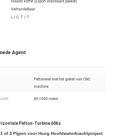
Houten koffer (Export standaard pakket)
Verhandelbaar
L / C, T / T
smede Agent
Peltonwiel met het gieten van CNC
machine
oofd:
80-1000 meter
rizontale Pelton-Turbine 60hz
 1 of 2 Pijpen voor Hoog Hoofdwaterkrachtproject