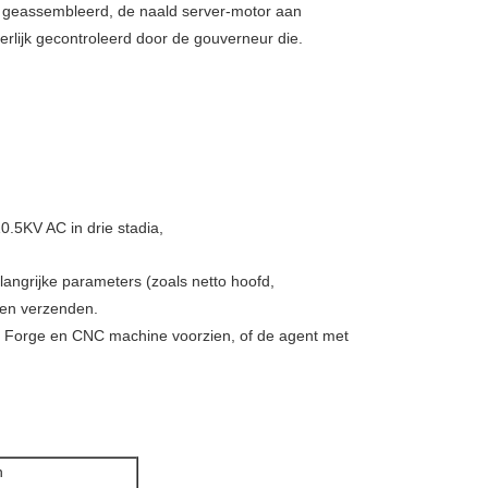
rdt geassembleerd, de naald server-motor aan
rlijk gecontroleerd door de gouverneur die.
0.5KV AC in drie stadia,
langrijke parameters (zoals netto hoofd,
ten verzenden.
n Forge en CNC machine voorzien, of de agent met
n