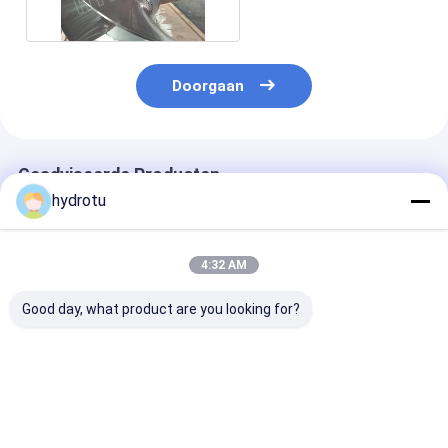
asstroomwater
Doorgaan
Geadviseerde Producten
hydrotu
4:32 AM
Good day, what product are you looking for?
Kaplan Hydro
Kaplan-turbine met
De Hydroturbi
Turbine /
verstelbare hoek van
100KW Kaplan
Waterturbine voor
de loopblaad en
waterhoofd 2-25m
ZG20SiMn-
en capaciteit
geleidingsvlies
Beste prijs
Beste prijs
Beste pri
100KW-1000KW