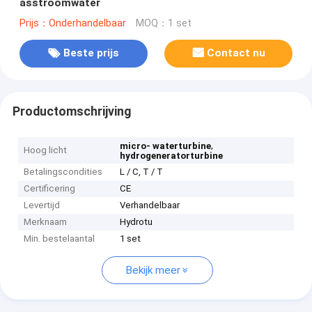
asstroomwater
Prijs：Onderhandelbaar
MOQ：1 set
Beste prijs
Contact nu
Productomschrijving
,
micro- waterturbine
Hoog licht
hydrogeneratorturbine
Betalingscondities
L / C, T / T
Certificering
CE
Levertijd
Verhandelbaar
Merknaam
Hydrotu
Min. bestelaantal
1 set
Bekijk meer