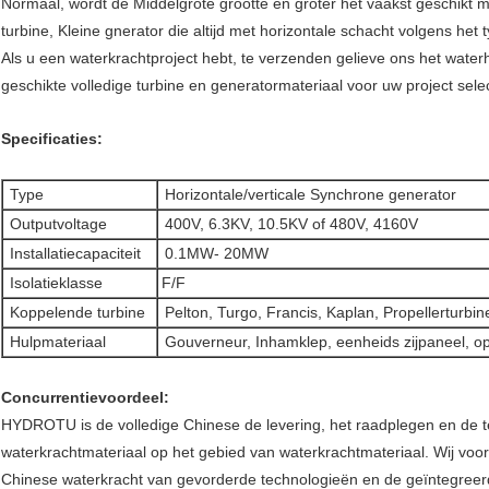
Normaal, wordt de Middelgrote grootte en groter het vaakst geschikt m
turbine, Kleine gnerator die altijd met horizontale schacht volgens het 
Als u een waterkrachtproject hebt, te verzenden gelieve ons het waterh
geschikte volledige turbine en generatormateriaal voor uw project sel
Specificaties:
Type
Horizontale/verticale Synchrone generator
Outputvoltage
400V, 6.3KV, 10.5KV of 480V, 4160V
Installatiecapaciteit
0.1MW- 20MW
Isolatieklasse
F/F
Koppelende turbine
Pelton, Turgo, Francis, Kaplan, Propellerturbin
Hulpmateriaal
Gouverneur, Inhamklep, eenheids zijpaneel, 
Concurrentievoordeel:
HYDROTU is de volledige Chinese de levering, het raadplegen en de
waterkrachtmateriaal op het gebied van waterkrachtmateriaal. Wij voorz
Chinese waterkracht van gevorderde technologieën en de geïntegreer