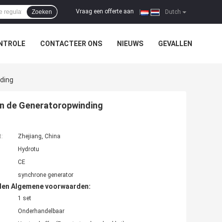
Vraag een offerte aan
Zoeken
|
Dutch
NTROLE
CONTACTEER ONS
NIEUWS
GEVALLEN
ding
n de Generatoropwinding
t:
Zhejiang, China
Hydrotu
CE
synchrone generator
den Algemene voorwaarden:
1 set
Onderhandelbaar