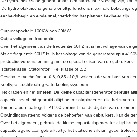
De hydro-elektrische generator kan een standalone voeding zijn, kan ook
De hydro-elektrische generator altijd functie is maximale belastingsre
eenheidsbegin en einde snel, verrichting het plannen flexibeler zijn.
Outputcapaciteit: 100KW aan 20MW.
Outputvoltage en frequentie:
Over het algemeen, als de frequentie 50HZ is, is het voltage van de g
Als de frequentie 60HZ is, is het voltage van de generatoroutput 416
productieovereenstemming met de speciale eisen van de gebruikers.
Isolatieklasse: Statorrotor: F/F klasse of B/B
Geschatte machtsfactor: 0,8, 0,85 of 0,9, volgens de vereisten van het
Koeltype: Luchtkoeling waterkoelingssysteem
Het dragen en het smeren: De kleine capaciteitsgenerator gebruikt alti
capaciteitseenheid gebruikt altijd het misstaplager en olie het smeren.
Temperatuurmaatregel: PT100 verbindt met de digitale van de tempera
Opwindingssysteem: Volgens de behoeften van gebruikers, kan de gene
Over het algemeen, gebruikt de kleine capaciteitsgenerator altijd bru
capaciteitsgenerator gebruikt altijd het statische silicium gecontrolee