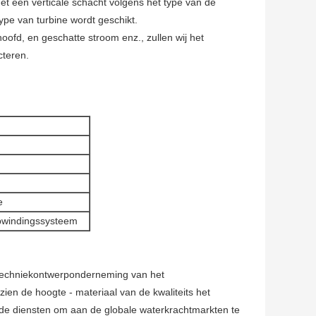
et een verticale schacht volgens het type van de
type van turbine wordt geschikt.
oofd, en geschatte stroom enz., zullen wij het
ecteren.
e
opwindingssysteem
 techniekontwerponderneming van het
ien de hoogte - materiaal van de kwaliteits het
de diensten om aan de globale waterkrachtmarkten te