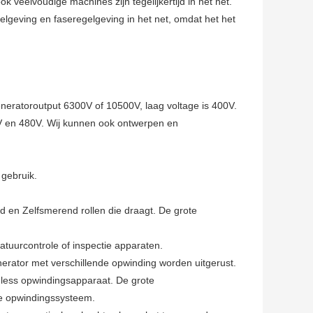
 veelvoudige machines zijn tegelijkertijd in het net.
gelgeving en faseregelgeving in het net, omdat het het
eneratoroutput 6300V of 10500V, laag voltage is 400V.
0V en 480V. Wij kunnen ook ontwerpen en
 gebruik.
jd en Zelfsmerend rollen die draagt. De grote
tuurcontrole of inspectie apparaten.
rator met verschillende opwinding worden uitgerust.
shless opwindingsapparaat. De grote
rde opwindingssysteem.