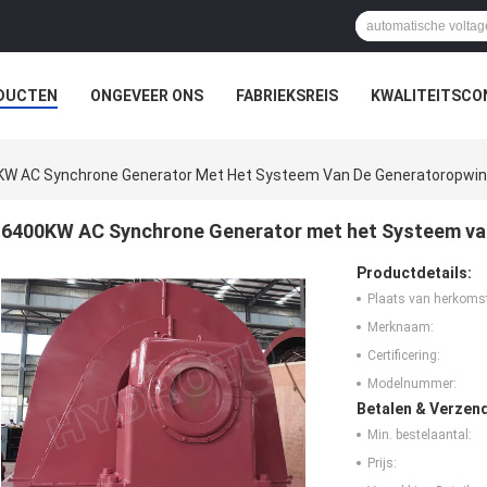
DUCTEN
ONGEVEER ONS
FABRIEKSREIS
KWALITEITSCO
W AC Synchrone Generator Met Het Systeem Van De Generatoropwin
6400KW AC Synchrone Generator met het Systeem va
Productdetails:
Plaats van herkoms
Merknaam:
Certificering:
Modelnummer:
Betalen & Verzen
Min. bestelaantal:
Prijs: