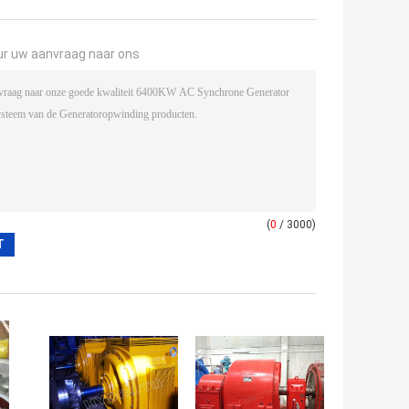
ur uw aanvraag naar ons
(
0
/ 3000)