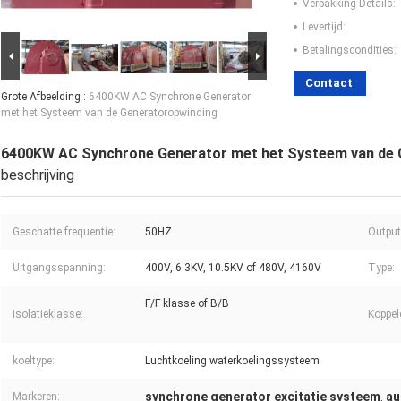
Verpakking Details:
Levertijd:
Betalingscondities:
Contact
Grote Afbeelding :
6400KW AC Synchrone Generator
met het Systeem van de Generatoropwinding
6400KW AC Synchrone Generator met het Systeem van de 
beschrijving
Geschatte frequentie:
50HZ
Output
Uitgangsspanning:
400V, 6.3KV, 10.5KV of 480V, 4160V
Type:
F/F klasse of B/B
Isolatieklasse:
Koppel
koeltype:
Luchtkoeling waterkoelingssysteem
synchrone generator excitatie systeem
au
Markeren:
,