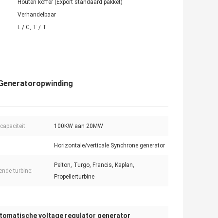
Houten koffer (Export standaard pakket)
Verhandelbaar
L / C, T / T
Generatoropwinding
capaciteit:
100KW aan 20MW
Horizontale/verticale Synchrone generator
Pelton, Turgo, Francis, Kaplan,
ende turbine:
Propellerturbine
tomatische voltage regulator generator