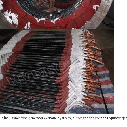
,
label:
synchrone generator excitatie systeem
automatische voltage regulator ge