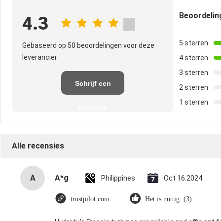
Beoordeli
4.3
5 sterren
Gebaseerd op 50 beoordelingen voor deze
leverancier
4 sterren
3 sterren
Schrijf een
2 sterren
1 sterren
recensie
Alle recensies
A
A*g
Philippines
Oct 16.2024
trustpilot.com
Het is nuttig. (3)