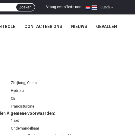
Vraag een offerte aan
Zoeken
|
Dutch
NTROLE
CONTACTEER ONS
NIEUWS
GEVALLEN
t:
Zhejiang, China
Hydrotu
CE
Francisturbine
den Algemene voorwaarden:
1 set
Onderhandelbaar