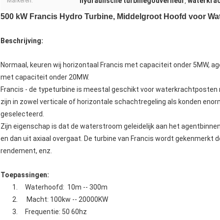
hydraulische turbinegouverneur
waterkrac
Markeren:
,
500 kW Francis Hydro Turbine, Middelgroot Hoofd voor Wa
Beschrijving:
Normaal, keuren wij horizontaal Francis met capaciteit onder 5MW, a
met capaciteit onder 20MW.
Francis - de typeturbine is meestal geschikt voor waterkrachtposten
zijn in zowel verticale of horizontale schachtregeling als konden en
geselecteerd.
Zijn eigenschap is dat de waterstroom geleidelijk aan het agentbinnens
en dan uit axiaal overgaat. De turbine van Francis wordt gekenmerkt 
rendement, enz.
Toepassingen:
1. Waterhoofd: 10m -- 300m
2. Macht: 100kw -- 20000KW
3. Frequentie: 50 60hz