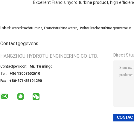
Excellent Francis hydro turbine product, high effici
,
,
label:
waterkrachtturbine
Francisturbine water
Hydraulische turbine gouverneur
Contactgegevens
Direct Stu
HANGZHOU HYDROTU ENGINEERING CO.,LTD.
Contactpersoon:
Mr. Tu mingqi
Tel.:
+86 13003602610
Fax:
+86-571-85194290