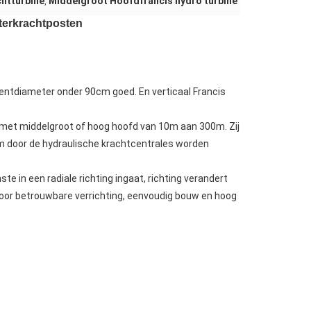
htturbine
Middelgroot Hoofdfrancis hydro turbine
,
terkrachtposten
gentdiameter onder 90cm goed. En verticaal Francis
 met middelgroot of hoog hoofd van 10m aan 300m. Zij
orm door de hydraulische krachtcentrales worden
te in een radiale richting ingaat, richting verandert
door betrouwbare verrichting, eenvoudig bouw en hoog