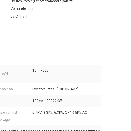
Houten koffer (Export standaard pakket)
Verhandelbaar
L / C, T / T
10m - 300m
oofd:
ateriaal:
Roestvrij staal (0Cr13Ni4Mo)
100kw -- 20000KW
sse van het
0.4KV, 3.3KV, 6.3KV, OF 10.5KV AC
oltage: