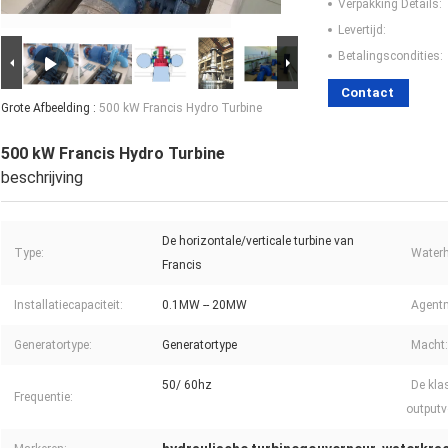
Verpakking Details:
Levertijd:
Betalingscondities:
Contact
Grote Afbeelding :
500 kW Francis Hydro Turbine
500 kW Francis Hydro Turbine
beschrijving
De horizontale/verticale turbine van
Type:
Waterh
Francis
Installatiecapaciteit:
0.1MW -- 20MW
Agentm
Generatortype:
Generatortype
Macht:
50/ 60hz
De kla
Frequentie:
outputv