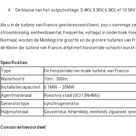
4. De klasse van het outputvoltage: 0.4KV, 3.3KV, 6.3KV, of 10.5KV 
Als u in de turbine van Francis geinteresseerd bent, zou u sommige z
stroomlossing, eenheidsaantal, frequentie, voltage) in onderzoek mo
Normaal, worden de Middelgrote grootte en de grotere turbines van Fr
de Kleine die turbine van Francis altijd met horizontale schacht wordt 
Specificaties:
Type
De horizontale/verticale turbine van Francis
Waterhoofd
10m - 300m.
Installatiecapaciteit
0.1MW -- 20MW
Agentmateriaal
Roestvrij staal (0Cr13Ni4Mo)
Generatortype
synchrogenerator
Hulpmateriaal
Gouverneur, Inhamklep, eenheids zijpaneel, o
Concurrentievoordeel: