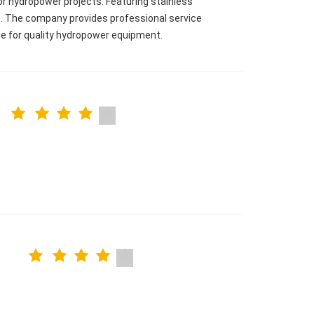
 for hydropower projects. Featuring stainless
. The company provides professional service
ce for quality hydropower equipment.