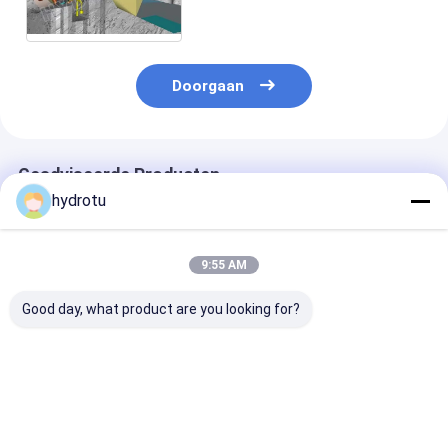
Agent, Snelheidsgouverneur
Doorgaan
Geadviseerde Producten
hydrotu
9:55 AM
Good day, what product are you looking for?
Lage Hoofdwaters
S Type Turbine met
S-type watert
Type Hydroturbine
Synchrogenerator
met roestvrijs
bladen voor ee
wateroppervla
van 2m-20m en
Beste prijs
Beste prijs
Beste pri
capaciteit van