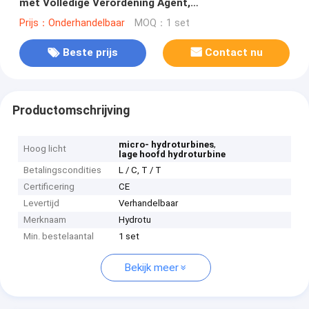
met Volledige Verordening Agent,
Snelheidsgouverneur
Prijs：Onderhandelbaar
MOQ：1 set
Beste prijs
Contact nu
Productomschrijving
,
micro- hydroturbines
Hoog licht
lage hoofd hydroturbine
Betalingscondities
L / C, T / T
Certificering
CE
Levertijd
Verhandelbaar
Merknaam
Hydrotu
Min. bestelaantal
1 set
Bekijk meer