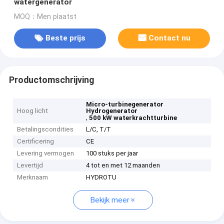
watergenerator
MOQ：Men plaatst
Beste prijs
Contact nu
Productomschrijving
Micro-turbinegenerator
Hoog licht
Hydrogenerator
,
500 kW waterkrachtturbine
Betalingscondities
L/C, T/T
Certificering
CE
Levering vermogen
100 stuks per jaar
Levertijd
4 tot en met 12 maanden
Merknaam
HYDROTU
Bekijk meer