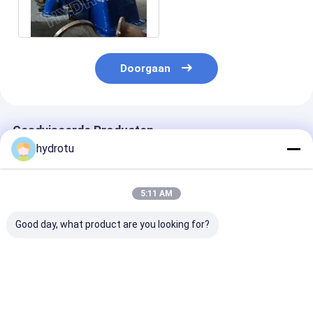
micro turbine generator
watergenerator
Doorgaan
Geadviseerde Producten
hydrotu
5:11 AM
Good day, what product are you looking for?
De middelgrote
100kw - de kleine
Turgo Hydrotu
Hoofd hydroturbine
Turgo Hydroturbine
van roestvrij s
van Turgo
van 2000KW
Runner voor 8
300 m waterh
met capaciteit