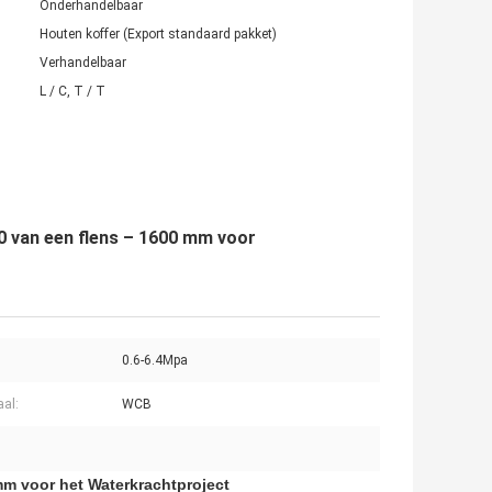
Onderhandelbaar
Houten koffer (Export standaard pakket)
Verhandelbaar
L / C, T / T
0 van een flens – 1600 mm voor
0.6-6.4Mpa
aal:
WCB
mm voor het Waterkrachtproject