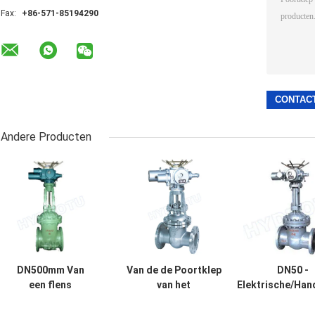
Fax:
+86-571-85194290
Andere Producten
DN500mm Van
Van de de Poortklep
DN50 -
een flens
van het
Elektrische/Han
voorzien
waterkrachtmateriaal
Van een flens v
Poortklep met
de Hand/Elektrische
de Poortklep v