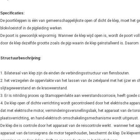
Specificaties
:
De poortkleppen is één van gemeenschappelijkste open of dicht de klep, moet het geb
blokvloeistof in de pijpleiding werken.
De poort is gewoonlijk wigvormig. Wanneer de klep wijd open is, wordt de poort vol
door de klep dezelfde grootte zoals de pijp waarin de klep geïnstalleerd is. Daarom
Structuurbeschrijving:
1. Bilateraal van klep zijn de einden de verbindingsstructuur van flensbouten.
2. het verzegelen de oppervlakte van het lassen van de zetelparel met het ijzer en c
slijtageweerstand en de krasweerstand.
3. Er is nitriding proces op Stamoppervlakte aan weerstandscorrosie, heeft goede 
4. De klep open of dichte verrichting wordt gecontroleerd door het elektrische appar
dat met elektrische motor, verminderingsversnellingsbak, het apparaat van de torsi
plaatsverrichting, en hand-elektrisch omschakelingsmechanisme wordt uitgerust.
De klep die is controle door het apparaat van de reiscontrole werkt. wanneer het ap
apparaat van de torsiegrens de motor tegenhouden, beschermt de klep. De klepverric