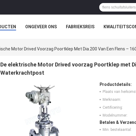
DUCTEN
ONGEVEER ONS
FABRIEKSREIS
KWALITEITSCO
rische Motor Drived Voorzag Poortklep Met Dia.200 Van Een Flens – 
De elektrische Motor Drived voorzag Poortklep met D
Waterkrachtpost
Productdetails:
Plaats van herkoms
Merknaam:
Certificering:
Modelnummer:
Betalen & Verzen
Min. bestelaantal: