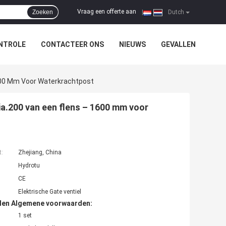
Vraag een offerte aan
Zoeken
|
Dutch
NTROLE
CONTACTEER ONS
NIEUWS
GEVALLEN
1600 Mm Voor Waterkrachtpost
ia.200 van een flens – 1600 mm voor
t:
Zhejiang, China
Hydrotu
CE
Elektrische Gate ventiel
den Algemene voorwaarden:
1 set