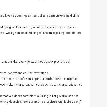
ruik van de poort op en neer volledig open en volledig dicht bij
ledig opgesteld in de klep, verlatend het openen voor stroom
 is er weinig van de drukdaling of stroom beperking door de klep.
hromaatnikkelroestvrije staal, heeft goede prestaties bij
corrosieweerstand en krast weerstand.
aat dat op het hoofd van klep installeerde. Elektrisch apparaat
econtrole, het apparaat van de reiscontrole, het apparaat van de
paraat van de reiscontrole mislukking in het geval is, kan het
hting door elektrisch apparaat, de regelbare wig dubbele schijf,