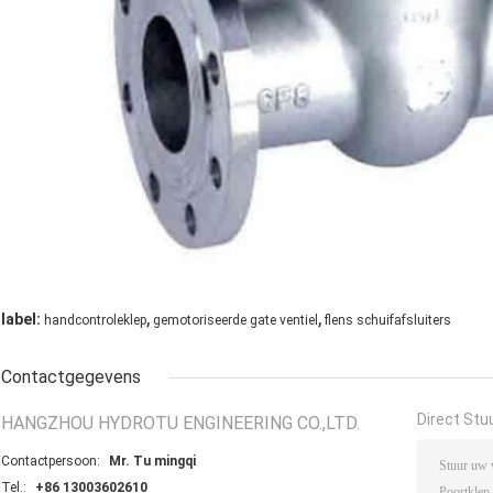
,
,
label:
handcontroleklep
gemotoriseerde gate ventiel
flens schuifafsluiters
Contactgegevens
Direct Stu
HANGZHOU HYDROTU ENGINEERING CO.,LTD.
Contactpersoon:
Mr. Tu mingqi
Tel.:
+86 13003602610