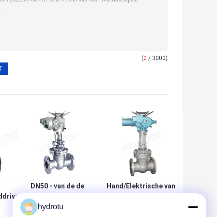
(
0
/ 3000)
DN50 - van de de
Hand/Elektrische van
ddrived
Poortklep van 1600
een flens voorzien
oorzien
mm de
Poortklep/Sluisdeuren
hydrotu
an 1600
Elektrische/Hand
voor Mpa 0.25 - 6.4