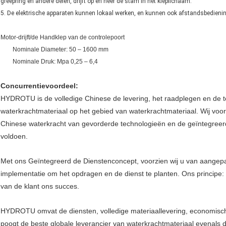
greepring en andere delen, drijft op en neer de stam in het kleplichaam.
5. De elektrische apparaten kunnen lokaal werken, en kunnen ook afstandsbedienin
Motor-drijft/de Handklep van de controlepoort
Nominale Diameter: 50 – 1600 mm
Nominale Druk: Mpa 0,25 – 6,4
Concurrentievoordeel:
HYDROTU is de volledige Chinese de levering, het raadplegen en de
waterkrachtmateriaal op het gebied van waterkrachtmateriaal. Wij voorz
Chinese waterkracht van gevorderde technologieën en de geïntegreer
voldoen.
Met ons Geïntegreerd de Dienstenconcept, voorzien wij u van aangepas
implementatie om het opdragen en de dienst te planten. Ons principe: H
van de klant ons succes.
HYDROTU omvat de diensten, volledige materiaallevering, economisch
poogt de beste globale leverancier van waterkrachtmateriaal evenals 