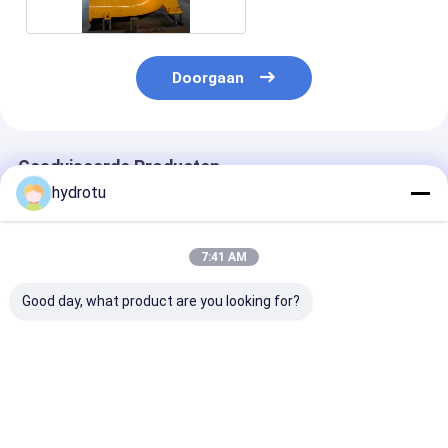
Doorgaan
Geadviseerde Producten
hydrotu
7:41 AM
Good day, what product are you looking for?
1500Kw de Vinnen
Klein Horizontaal
Horizontale S
van de het
Francis Hydro
Francis Hydro
Gewichtsgids van
Turbine/Waterturbine
Turbine voor
Francis Water
met 100KW - 5MW
Waterhoofd 2
Turbine With
Synchrogenerator
300m
Beste prijs
Beste prijs
Beste pri
Counter