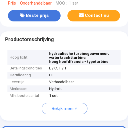
Prijs：Onderhandelbaar
MOQ：1 set
Beste prijs
Contact nu
Productomschrijving
,
hydraulische turbinegouverneur
Hoog licht
,
waterkrachtturbine
hoog hoofdfrancis - typeturbine
Betalingscondities
L / C, T / T
Certificering
CE
Levertijd
Verhandelbaar
Merknaam
Hydrotu
Min. bestelaantal
1 set
Bekijk meer