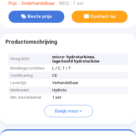
Prijs：Onderhandelbaar
MOQ：1 set
Beste prijs
Contact nu
Productomschrijving
,
micro- hydroturbines
Hoog licht
lage hoofd hydroturbine
Betalingscondities
L / C, T / T
Certificering
CE
Levertijd
Verhandelbaar
Merknaam
Hydrotu
Min. bestelaantal
1 set
Bekijk meer