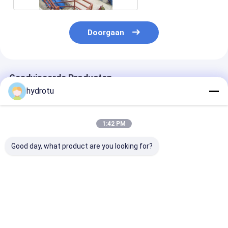
Doorgaan
Geadviseerde Producten
hydrotu
1:42 PM
Good day, what product are you looking for?
Lage Hoofdwaters
S Type Turbine met
S-type watert
Type Hydroturbine
Synchrogenerator
met roestvrijs
bladen voor ee
wateroppervla
van 2m-20m en
Beste prijs
Beste prijs
Beste pri
capaciteit van
100KW-10MW