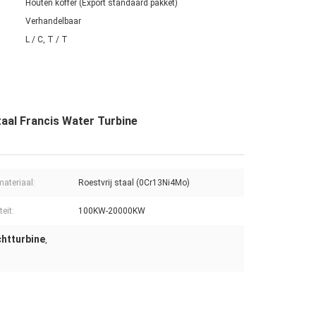
Houten koffer (Export standaard pakket)
Verhandelbaar
L / C, T / T
aal Francis Water Turbine
ateriaal:
Roestvrij staal (0Cr13Ni4Mo)
eit:
100KW-20000KW
htturbine
,