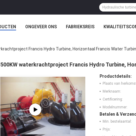
DUCTEN
ONGEVEER ONS
FABRIEKSREIS
KWALITEITSCO
rachtproject Francis Hydro Turbine, Horizontaal Francis Water Turbi
500KW waterkrachtproject Francis Hydro Turbine, Hor
Productdetails:
Plaats van herkoms
Merknaam:
Certificering:
Modelnummer:
Betalen & Verzen
Min. bestelaantal:
Prijs: