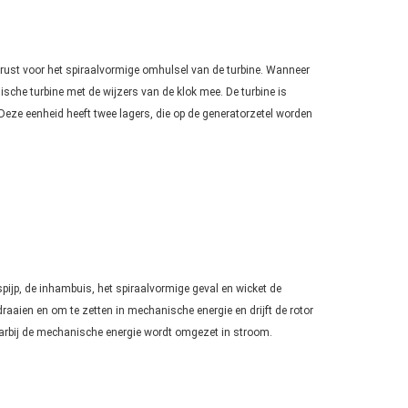
gerust voor het spiraalvormige omhulsel van de turbine. Wanneer
lische turbine met de wijzers van de klok mee. De turbine is
Deze eenheid heeft twee lagers, die op de generatorzetel worden
gspijp, de inhambuis, het spiraalvormige geval en wicket de
raaien en om te zetten in mechanische energie en drijft de rotor
waarbij de mechanische energie wordt omgezet in stroom.