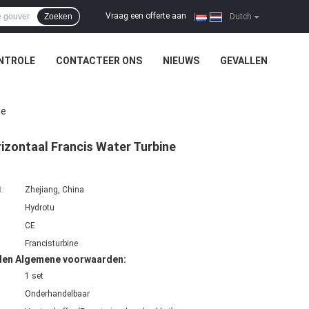
Vraag een offerte aan
Zoeken
|
Dutch
NTROLE
CONTACTEER ONS
NIEUWS
GEVALLEN
ne
izontaal Francis Water Turbine
t:
Zhejiang, China
Hydrotu
CE
Francisturbine
den Algemene voorwaarden:
1 set
Onderhandelbaar