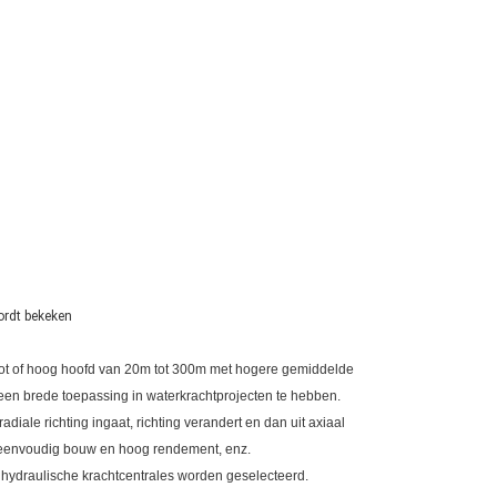
ordt bekeken
root of hoog hoofd van 20m tot 300m met hogere gemiddelde
een brede toepassing in waterkrachtprojecten te hebben.
diale richting ingaat, richting verandert en dan uit axiaal
, eenvoudig bouw en hoog rendement, enz.
e hydraulische krachtcentrales worden geselecteerd.