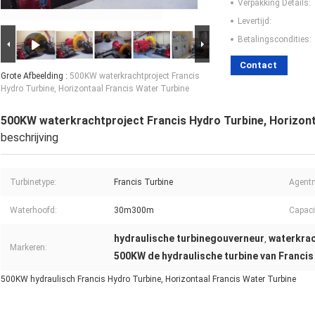
Verpakking Details:
Levertijd:
Betalingscondities:
Contact
Grote Afbeelding :
500KW waterkrachtproject Francis
Hydro Turbine, Horizontaal Francis Water Turbine
500KW waterkrachtproject Francis Hydro Turbine, Horizont
beschrijving
Turbinetype:
Francis Turbine
Agentm
Waterhoofd:
30m300m
Capacit
hydraulische turbinegouverneur
waterkrac
,
Markeren:
500KW de hydraulische turbine van Francis
500KW hydraulisch Francis Hydro Turbine, Horizontaal Francis Water Turbine