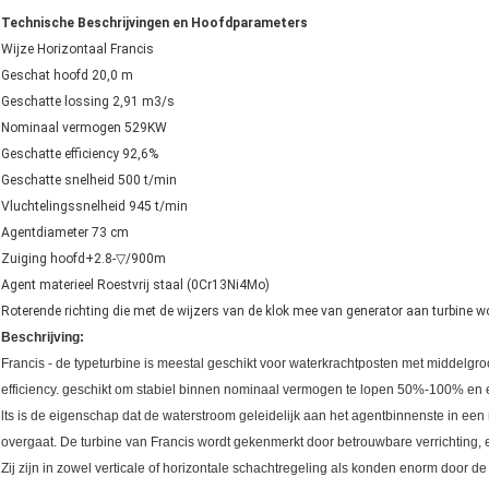
Technische Beschrijvingen en Hoofdparameters
Wijze Horizontaal Francis
Geschat hoofd 20,0 m
Geschatte lossing 2,91 m3/s
Nominaal vermogen 529KW
Geschatte efficiency 92,6%
Geschatte snelheid 500 t/min
Vluchtelingssnelheid 945 t/min
Agentdiameter 73 cm
Zuiging hoofd+2.8-▽/900m
Agent materieel Roestvrij staal (0Cr13Ni4Mo)
Roterende richting die met de wijzers van de klok mee van generator aan turbine w
Beschrijving:
Francis - de typeturbine is meestal geschikt voor waterkrachtposten met middelg
efficiency. geschikt om stabiel binnen nominaal vermogen te lopen 50%-100% en 
lts is de eigenschap dat de waterstroom geleidelijk aan het agentbinnenste in een ra
overgaat. De turbine van Francis wordt gekenmerkt door betrouwbare verrichting
Zij zijn in zowel verticale of horizontale schachtregeling als konden enorm door d