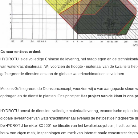
Concurrentievoordeel:
HYDROTU is de volledige Chinese de levering, het raadplegen en de techniekont
van waterkrachtmateriaal. Wij voorzien de hoogte - materiaal van de kwaliteits h
geïntegreerde diensten om aan de globale waterkrachtmarkten te voldoen.
Met ons Geïntegreerd de Dienstenconcept, voorzien wij u van aangepaste steun va
opdragen en de dienst te planten. Ons principe:
Het project van de klant is ons p
HYDROTU omvat de diensten, volledige materiaallevering, economische oplossing
globale leverancier van waterkrachtmateriaal evenals de het best geïntegreerde di
De HYDROTU bereikte ISO9001-certificatie van het kwaliteitssysteem, heeft perfec
bouw van eigen merk, inspanningen om merk van internationale concurrerende pro