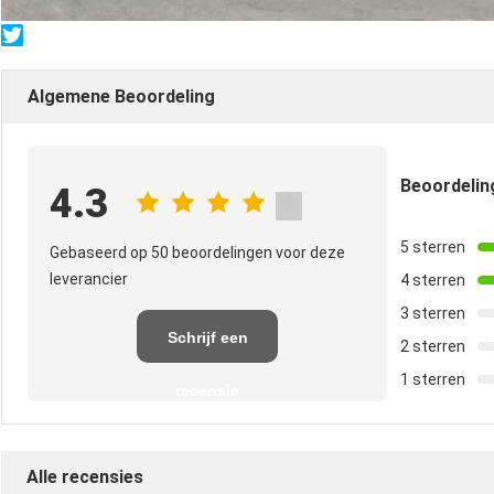
Algemene Beoordeling
Beoordeli
4.3
5 sterren
Gebaseerd op 50 beoordelingen voor deze
leverancier
4 sterren
3 sterren
Schrijf een
2 sterren
1 sterren
recensie
Alle recensies