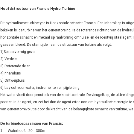
Hoofdstructuur van Francis Hydro Turbine
Dit hydraulische turbinetype is Horizontale schacht Francis. Een inhamklep is uit
bekeken bij de turbine van het generatoreind, is de roterende richting van de hydrau
horizontale schacht en metaal spiraalvormig omhulsel en de roestvrij staalagent. 
geassembleerd. De stamtijden van de structuur van turbine als volgt:
1)Spiraalvormig geval
2) Verdeler
3) Roterende delen
4)Inhambuis
5) Ontwerpbuis
6) Lay-out voor water, instrumenten en pijpleiding
Het water vloeit door penstock van de krachtcentrale, De vleugelklep, de uitbreidin
poorten in de agent, en zet het dan de agent ertoe aan om hydraulische energie te d
van generatorrevolutie door de kracht van de belangrijkste schacht van turbine, 
De turbinetoepassingen van Francis:
1. Waterhoofd: 20-- 300m