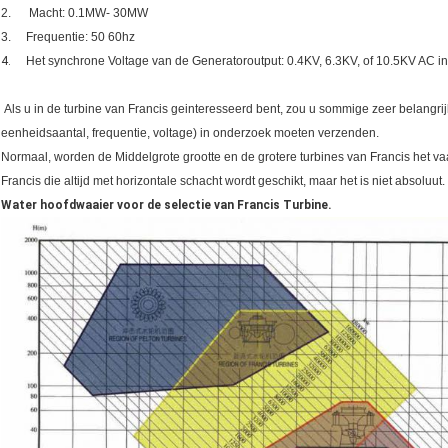
2. Macht: 0.1MW- 30MW
3. Frequentie: 50 60hz
4.
Het synchrone Voltage van de Generatoroutput: 0.4KV, 6.3KV, of 10.5KV AC in 
Als u in de turbine van Francis geinteresseerd bent, zou u sommige zeer belangrij
eenheidsaantal, frequentie, voltage) in onderzoek moeten verzenden.
Normaal, worden de Middelgrote grootte en de grotere turbines van Francis het vaa
Francis die altijd met horizontale schacht wordt geschikt, maar het is niet absoluut.
Water hoofdwaaier voor de selectie van Francis Turbine.