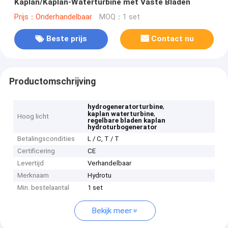
Kaplan/Kaplan-Waterturbine met Vaste Bladen
Prijs：Onderhandelbaar
MOQ：1 set
Beste prijs
Contact nu
Productomschrijving
,
hydrogeneratorturbine
,
kaplan waterturbine
Hoog licht
regelbare bladen kaplan
hydroturbogenerator
Betalingscondities
L / C, T / T
Certificering
CE
Levertijd
Verhandelbaar
Merknaam
Hydrotu
Min. bestelaantal
1 set
Bekijk meer