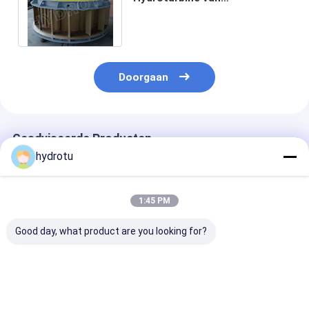
Kaplan/Kaplan-Waterturbine
met Vaste Bladen
Doorgaan
Geadviseerde Producten
hydrotu
1:45 PM
Good day, what product are you looking for?
Kaplan Hydro
Kaplan-turbine met
De Hydroturbi
Turbine /
verstelbare hoek van
100KW Kaplan
Waterturbine voor
de loopblaad en
waterhoofd 2-25m
ZG20SiMn-