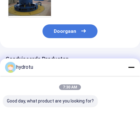
Reactieturbine/Kaplan-
Waterturbine met Vaste Bladen
of Regelbare Bladen
Doorgaan
Geadviseerde Producten
hydrotu
7:30 AM
Good day, what product are you looking for?
Kaplan Hydro
Kaplan-turbine met
De Hydroturbi
Turbine /
verstelbare hoek van
100KW Kaplan
Waterturbine voor
de loopblaad en
waterhoofd 2-25m
ZG20SiMn-
en capaciteit
geleidingsvlies