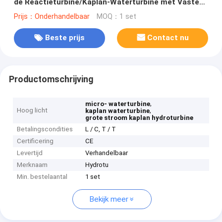
de Reactieturbine/Kaplan-Waterturbine met Vaste
Bladen of Regelbare Bladen
Prijs：Onderhandelbaar
MOQ：1 set
Beste prijs
Contact nu
Productomschrijving
,
micro- waterturbine
Hoog licht
,
kaplan waterturbine
grote stroom kaplan hydroturbine
Betalingscondities
L / C, T / T
Certificering
CE
Levertijd
Verhandelbaar
Merknaam
Hydrotu
Min. bestelaantal
1 set
Bekijk meer