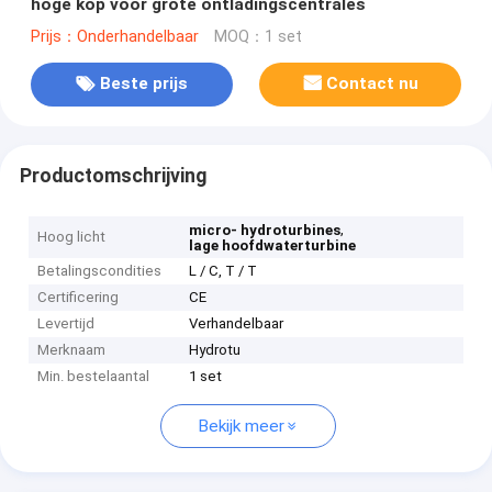
hoge kop voor grote ontladingscentrales
Prijs：Onderhandelbaar
MOQ：1 set
Beste prijs
Contact nu
Productomschrijving
,
micro- hydroturbines
Hoog licht
lage hoofdwaterturbine
Betalingscondities
L / C, T / T
Certificering
CE
Levertijd
Verhandelbaar
Merknaam
Hydrotu
Min. bestelaantal
1 set
Bekijk meer