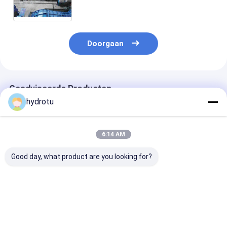
Doorgaan
Geadviseerde Producten
hydrotu
6:14 AM
Good day, what product are you looking for?
Lage Hoofdwaters
S Type Turbine met
S-type watert
Type Hydroturbine
Synchrogenerator
met roestvrijs
bladen voor ee
wateroppervla
van 2m-20m en
Beste prijs
Beste prijs
Beste pri
capaciteit van