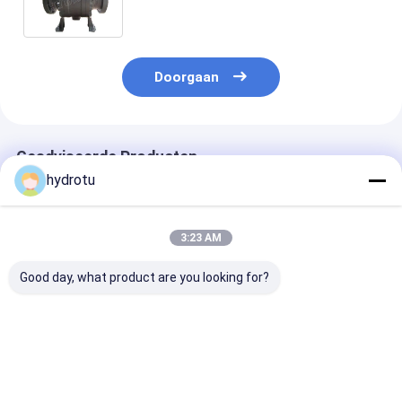
Bolklep door Motorcontrole
Doorgaan
Geadviseerde Producten
hydrotu
3:23 AM
Good day, what product are you looking for?
DN Hydraulische Van
De hydraulische
DN300 -
een flens voorzien de
controle Sferische
Hydraulische 
Bolklep van 300 -
Klep, Kogelklep,
het gewichts
2600 mm Diameter,
voorzag Bolklep voor
sferische Klep
Sferische Klep,
Mpa 0.6 van een flens
2600 mm/Van 
Beste prijs
Beste prijs
Beste pri
Kogelklep voor
- 16.0 van de
flens voorzien