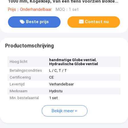
1000 mm, Kogelklep, Van een flens voorzien Bolklep
door Motorcontrole
Prijs：Onderhandelbaar
MOQ：1 set
Beste prijs
Contact nu
Productomschrijving
,
handmatige Globe ventiel
Hoog licht
Hydraulische Globe ventiel
Betalingscondities
L / C, T / T
Certificering
CE
Levertijd
Verhandelbaar
Merknaam
Hydrotu
Min. bestelaantal
1 set
Bekijk meer