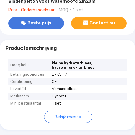
Bladenpelton voor Waterhoofd 2m20m
Prijs：Onderhandelbaar
MOQ：1 set
Beste prijs
Contact nu
Productomschrijving
,
kleine hydroturbines
Hoog licht
hydro micro- turbines
Betalingscondities
L / C, T / T
Certificering
CE
Levertijd
Verhandelbaar
Merknaam
Hydrotu
Min. bestelaantal
1 set
Bekijk meer