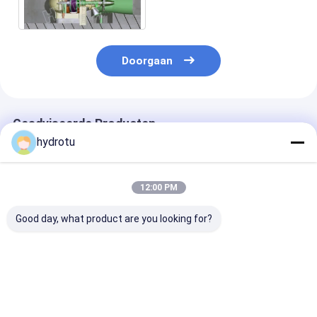
Waterhoofd 2m20m
Doorgaan
Geadviseerde Producten
hydrotu
12:00 PM
Good day, what product are you looking for?
10MW-20MW
20 MW Power Output
De lage Hydrot
capaciteit Bulb
Bulb Hydroturbine
van de Water
Hydro Turbine voor
met 2m-20m
Hoofdbol/Tubu
2-30 meter Water
waterhoofd en
turbine met Va
Head
roestvrijstalen
Bladen/Bewee
Beste prijs
Beste prijs
Beste pri
waterkrachtproject
loopbladen voor
Bladen