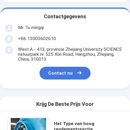
Contactgegevens
Mr. Tu mingqi
+86 13003602610
West A - 413, provincie Zhejiang University SCIENCE
natuurpark nr. 525 Xixi Road, Hangzhou, Zhejiang,
China, 310013
Contact nu
Krijg De Beste Prijs Voor
Het Type van hoog
rendementreactie