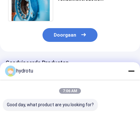
Waterturbine Francis Hydro
Turbine With Capacity onder
20MW
Doorgaan
Geadviseerde Producten
hydrotu
7:06 AM
Good day, what product are you looking for?
1500Kw de Vinnen
Klein Horizontaal
Horizontale S
van de het
Francis Hydro
Francis Hydro
Gewichtsgids van
Turbine/Waterturbine
Turbine voor
Francis Water
met 100KW - 5MW
Waterhoofd 2