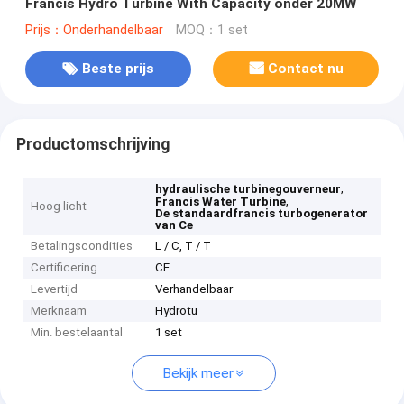
Francis Hydro Turbine With Capacity onder 20MW
Prijs：Onderhandelbaar
MOQ：1 set
Beste prijs
Contact nu
Productomschrijving
,
hydraulische turbinegouverneur
,
Francis Water Turbine
Hoog licht
De standaardfrancis turbogenerator
van Ce
Betalingscondities
L / C, T / T
Certificering
CE
Levertijd
Verhandelbaar
Merknaam
Hydrotu
Min. bestelaantal
1 set
Bekijk meer