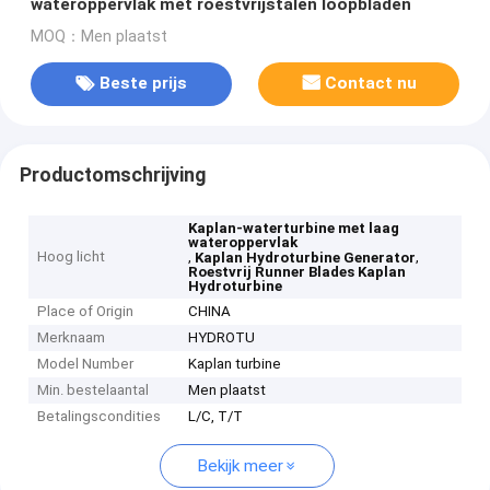
wateroppervlak met roestvrijstalen loopbladen
MOQ：Men plaatst
Beste prijs
Contact nu
Productomschrijving
Kaplan-waterturbine met laag
wateroppervlak
Hoog licht
,
,
Kaplan Hydroturbine Generator
Roestvrij Runner Blades Kaplan
Hydroturbine
Place of Origin
CHINA
Merknaam
HYDROTU
Model Number
Kaplan turbine
Min. bestelaantal
Men plaatst
Betalingscondities
L/C, T/T
Bekijk meer