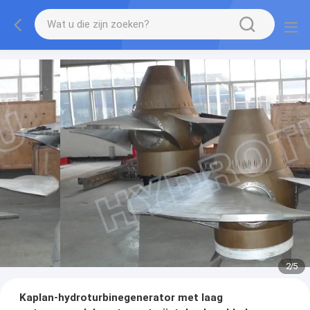
2
/
5
Kaplan-hydroturbinegenerator met laag