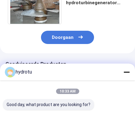
hydroturbinegenerator
met laag wateroppervlak
met roestvrijstalen
loopbladen
Doorgaan
Geadviseerde Producten
hydrotu
10:33 AM
Good day, what product are you looking for?
Kaplan Hydro
Kaplan-turbine met
De Hydroturbi
Turbine /
verstelbare hoek van
100KW Kaplan
Waterturbine voor
de loopblaad en