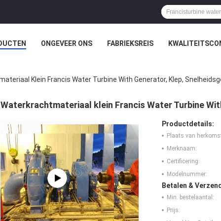
DUCTEN
ONGEVEER ONS
FABRIEKSREIS
KWALITEITSCO
ateriaal Klein Francis Water Turbine With Generator, Klep, Snelheids
Waterkrachtmateriaal klein Francis Water Turbine Wit
Productdetails:
Plaats van herkoms
Merknaam:
Certificering:
Modelnummer:
Betalen & Verzen
Min. bestelaantal:
Prijs: