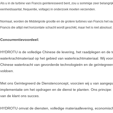
Als u in de turbine van Francis geinteresseerd bent, zou u sommige zeer belangrij
eenheidsaantal, frequentie, voltage) in onderzoek moeten verzenden.
Normaal, worden de Middelgrote grootte en de grotere turbines van Francis het vaa
Francis die altijd met horizontale schacht wordt geschikt, maar het is niet absoluut.
Concurrentievoordeel:
HYDROTU is de volledige Chinese de levering, het raadplegen en de
waterkrachtmateriaal op het gebied van waterkrachtmateriaal. Wij voorz
Chinese waterkracht van gevorderde technologieën en de geïntegreer
voldoen.
Met ons Geïntegreerd de Dienstenconcept, voorzien wij u van aangepas
implementatie om het opdragen en de dienst te planten. Ons principe: H
van de klant ons succes.
HYDROTU omvat de diensten, volledige materiaallevering, economisch