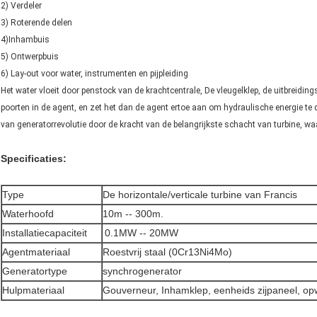
2) Verdeler
3) Roterende delen
4)Inhambuis
5) Ontwerpbuis
6) Lay-out voor water, instrumenten en pijpleiding
Het water vloeit door penstock van de krachtcentrale, De vleugelklep, de uitbreidin
poorten in de agent, en zet het dan de agent ertoe aan om hydraulische energie te d
van generatorrevolutie door de kracht van de belangrijkste schacht van turbine, 
Specificaties:
Type
De horizontale/verticale turbine van Francis
Waterhoofd
10m -- 300m.
Installatiecapaciteit
0.1MW -- 20MW
Agentmateriaal
Roestvrij staal (0Cr13Ni4Mo)
Generatortype
synchrogenerator
Hulpmateriaal
Gouverneur, Inhamklep, eenheids zijpaneel, o