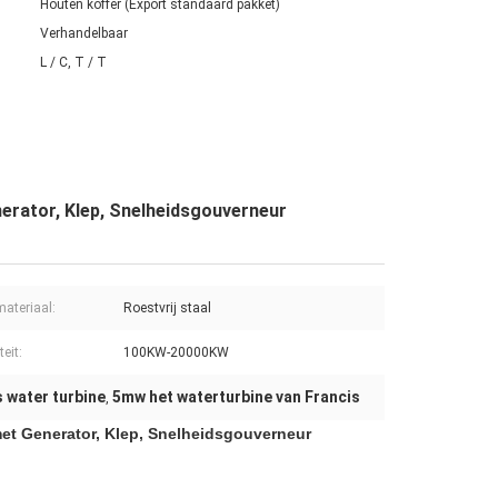
Houten koffer (Export standaard pakket)
Verhandelbaar
L / C, T / T
erator, Klep, Snelheidsgouverneur
ateriaal:
Roestvrij staal
eit:
100KW-20000KW
 water turbine
5mw het waterturbine van Francis
,
met Generator, Klep, Snelheidsgouverneur