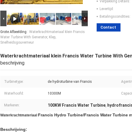
Verpakking Details:
Levertijd:
Betalingscondities:
Contact
Grote Afbeelding :
Waterkrachtmateriaal klein Francis
Water Turbine With Generator, Klep,
Snelheidsgouverneur
Waterkrachtmateriaal klein Francis Water Turbine With Gen
beschrijving
Turbinetype:
de hydroturbine van Francis
Agentm
Waterhoofd:
10300M
Capacit
100KW Francis Water Turbine
hydrofrancis
Markeren:
,
Francis Hydro Turbine/Francis Water Turbine 
Waterkrachtmateriaal
Beschrijving: