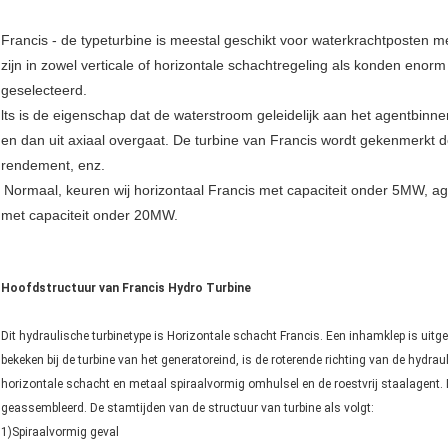
Francis - de typeturbine is meestal geschikt voor waterkrachtposten 
zijn in zowel verticale of horizontale schachtregeling als konden enor
geselecteerd.
lts is de eigenschap dat de waterstroom geleidelijk aan het agentbinnens
en dan uit axiaal overgaat. De turbine van Francis wordt gekenmerkt
rendement, enz.
Normaal, keuren wij horizontaal Francis met capaciteit onder 5MW, a
met capaciteit onder 20MW.
Hoofdstructuur van Francis Hydro Turbine
Dit hydraulische turbinetype is Horizontale schacht Francis. Een inhamklep is uit
bekeken bij de turbine van het generatoreind, is de roterende richting van de hydrau
horizontale schacht en metaal spiraalvormig omhulsel en de roestvrij staalagent. 
geassembleerd. De stamtijden van de structuur van turbine als volgt:
1)Spiraalvormig geval