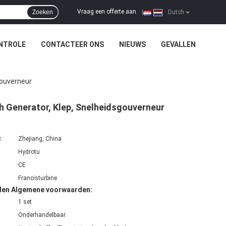
Vraag een offerte aan
Zoeken
|
Dutch
NTROLE
CONTACTEER ONS
NIEUWS
GEVALLEN
gouverneur
h Generator, Klep, Snelheidsgouverneur
t:
Zhejiang, China
Hydrotu
CE
Francisturbine
den Algemene voorwaarden:
1 set
Onderhandelbaar