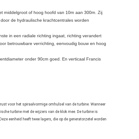
met middelgroot of hoog hoofd van 10m aan 300m. Zij
m door de hydraulische krachtcentrales worden
te in een radiale richting ingaat, richting verandert
 door betrouwbare verrichting, eenvoudig bouw en hoog
gentdiameter onder 90cm goed. En verticaal Francis
gerust voor het spiraalvormige omhulsel van de turbine. Wanneer
lische turbine met de wijzers van de klok mee. De turbine is
Deze eenheid heeft twee lagers, die op de generatorzetel worden