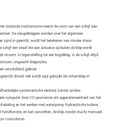
. Het sluitende mechanisme neemt de vorm van een schijf aan.
toestaat. De vleugelkleppen worden over het algemeen
er zijnd in gewicht, wordt het betekenen van minder steun
e schijf een staaf die aan actuator op buiten de klep wordt
e stroom. In tegenstelling tot een kogelklep, is de schijf altijd
stroom, ongeacht kleppositie.
en verschillend gebruik.
gewicht drived. Het wordt wijd gebruikt als inhamklep in
onafhankelijke systematische eenheid zonder andere
trale computer door I/O pasmanier als apparateneenheid van het
hakeling en het werken met waterpomp, hydraulische turbine,
macht
t handfunctie, en kan aanzetten, de klep zonder
manueel
ze controleren.