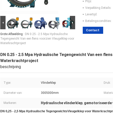
Prijs:
Verpakking Details:
Levertijd:
Betalingscondities:
Contact
Grote Afbeelding :
DN 0.25 - 2.5 Mpa Hydraulische
Tegengewicht Van een flens voorzien Vleugelklep voor
Waterkrachtproject
DN 0.25 - 2.5 Mpa Hydraulische Tegengewicht Van een flens
Waterkrachtproject
beschrijving
Type:
Vlinderklep
Druk:
Diameter van:
3005000mm
Materi
Hydraulische vlinderklep
gemotoriseerde 
Markeren:
,
DN 0,25 - 2,5 Mpa Hydraulische TegengewichtsVleugelklep voor Waterkrachtpr