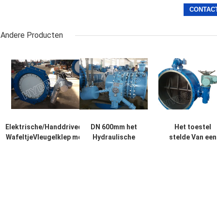
Andere Producten
Elektrische/Handdrived-
DN 600mm het
Het toestel
WafeltjeVleugelklep met
Hydraulische
stelde Van een
Waterdruk 0.25Mpa -
Zware van de de
flens voorzien
2.5Mpa voor
StijlVleugelklep
Vleugelklep
Waterkracht
van het
1000mm voor
Hamerhandvat
Waterkracht in
Gebruik van de de
werking
Waterkrachtpost