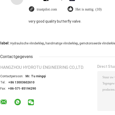
trustpilot.com
Het is nuttig. (10)
very good quality butterfly valve.
,
,
label:
Hydraulische vlinderklep
handmatige vlinderklep
gemotoriseerde vlinderkl
Contactgegevens
Direct Stu
HANGZHOU HYDROTU ENGINEERING CO.,LTD.
Contactpersoon:
Mr. Tu mingqi
Tel.:
+86 13003602610
Fax:
+86-571-85194290