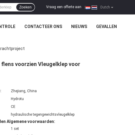
Vraag een offerte aan
Zoeken
|
Dutch
NTROLE
CONTACTEER ONS
NIEUWS
GEVALLEN
krachtproject
flens voorzien Vleugelklep voor
t:
Zhejiang, China
Hydrotu
CE
hydraulische tegengewichtsvleugelklep
den Algemene voorwaarden:
1 set