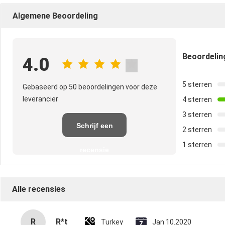
Algemene Beoordeling
Beoordeli
4.0
5 sterren
Gebaseerd op 50 beoordelingen voor deze
leverancier
4 sterren
3 sterren
Schrijf een
2 sterren
1 sterren
recensie
Alle recensies
R
R*t
Turkey
Jan 10.2020