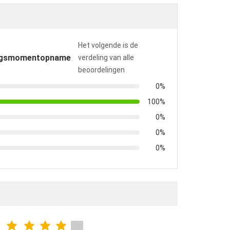
Het volgende is de
ngsmomentopname
verdeling van alle
beoordelingen
0%
100%
0%
0%
0%