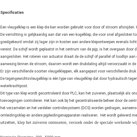
Specificaties
Een vleugelklep is een klep die kan worden gebruikt voor door of stroom afsnijden
De verrichting is gelijkaardig aan dat van een kogelklep, die voor snel afgesloten 
goedgekeurd omdat zij lager zijn in kosten aan andere klepontwerpen evenals licht
vereist. De schijf wordt geplaatst in het centrum van de pijp, is het overgaan door d
aangesloten. Het roteren van actuator draait de de schijf of parallel of loodlijn aan d
aanwezig binnen de stroom, daarom wordt een drukdaling altijd veroorzaakt in de 
Er zijn verschillende soorten vleugelkleppen, elk aangepast voor verschillende druk 
De tegengewichtsvleugelklep is één type van vleugelklep dat door hydraulisch tegen
waterkrachtpost.
Dit type van klep wordt gecontroleerd door PLC, kan het zuiveren, plaatselijk als 
toevoegingen controleren. Het kan ook bij het gecentraliseerde beheer door de cen
het verzamelen en het verdelen controlesysteem (DCS) worden gedragen, aaneensc
omleidingsklep en andere pijpleidingenapparaten realiseren. Het wordt geleverd me
, klep het zuiveren ontmoeten, verzoek onder de speciale werkende wij
uitzetten