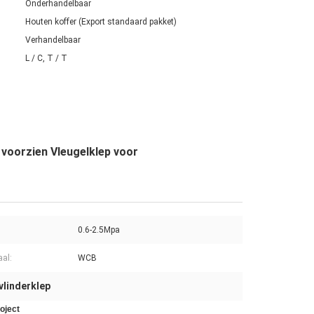
Onderhandelbaar
Houten koffer (Export standaard pakket)
Verhandelbaar
L / C, T / T
 voorzien Vleugelklep voor
0.6-2.5Mpa
aal:
WCB
vlinderklep
oject