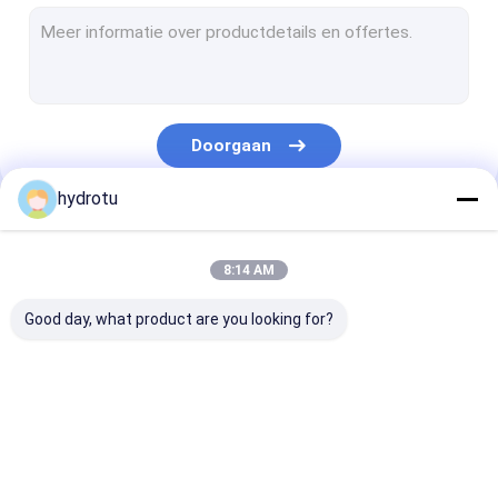
Turgo Hydro Turbine
S Type Turbine
Francis Turbine Runner
Doorgaan
Pelton Turbine Runner
hydrotu
Vlinderklep
Onze Categorieën
Geflensde schuifafsluiter
8:14 AM
Flens Globe ventiel
Good day, what product are you looking for?
Generator excitatie systeem
Hydro Turbine gouverneur
Pelton Hydro
Hidromassage
Francis Hydro
Turbine
Kaplanturbine
Turbine