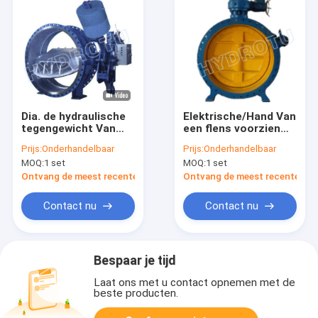
Dia. de hydraulische
Elektrische/Hand Van
tegengewicht Van
een flens voorzien
een flens voorzien
Vleugelklep voor
Prijs:
Onderhandelbaar
Prijs:
Onderhandelbaar
Vleugelklep van 50 -
Waterkrachtpost
MOQ:
1 set
MOQ:
1 set
3000 mm voor
onder 2.5Mpa
Waterkrachtproject
Ontvang de meest recente Prijs
Ontvang de meest recente Prij
Contact nu
Contact nu
Bespaar je tijd
Laat ons met u contact opnemen met de
beste producten.