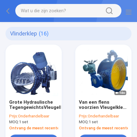
Vlinderklep
(16)
Grote Hydraulische
Van een flens
TegengewichtsVleugelklep
voorzien Vleugelklep
voor
Prijs:
Onderhandelbaar
Prijs:
Onderhandelbaar
Waterkrachtpost
MOQ:
1 set
MOQ:
1 set
Ontvang de meest recente Prijs
Ontvang de meest recente Prij