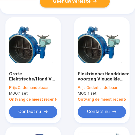
Geef uw vereiste
Grote
Elektrische/Handdrived
Elektrische/Hand Van
voorzag Vleugelklep
een flens voorzien
met Druk 0.25Mpa
Prijs:
Onderhandelbaar
Prijs:
Onderhandelbaar
Vleugelklep Dia.50 –
van een flens - Mpa
MOQ:
1 set
MOQ:
1 set
3000 mm voor
2.5 voor waterkracht
waterkracht
Ontvang de meest recente Prijs
Ontvang de meest recente Prij
Contact nu
Contact nu