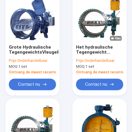
Grote Hydraulische
Het hydraulische
TegengewichtsVleugelklep
Tegengewicht
voorzag Vleugelklep
Prijs:
Onderhandelbaar
Prijs:
Onderhandelbaar
met DN300- 3000 mm
MOQ:
1 set
MOQ:
1 set
voor
waterkrachtproject
Ontvang de meest recente Prijs
Ontvang de meest recente Prij
van een flens
Contact nu
Contact nu
Huis
Producten
Ongeveer ons