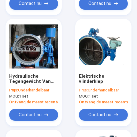
Contact nu
Contact nu
Hydraulische
Elektrische
Tegengewicht Van
vlinderklep
een flens voorzien
Prijs:
Onderhandelbaar
Prijs:
Onderhandelbaar
Vleugelklep
MOQ:
1 set
MOQ:
1 set
Ontvang de meest recente Prijs
Ontvang de meest recente Prij
Contact nu
Contact nu