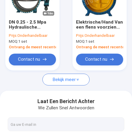
Fabrieksreis
Kwaliteitscontrole
DN 0.25 - 2.5 Mpa
Elektrische/Hand Van
Hydraulische
een flens voorzien
Contacteer ons
Tegengewicht Van
Vleugelklep voor
Prijs:
Onderhandelbaar
Prijs:
Onderhandelbaar
een flens voorzien
waterkrachtpost
MOQ:
1 set
MOQ:
1 set
Vleugelklep voor
Nieuws
Waterkrachtproject
Ontvang de meest recente Prijs
Ontvang de meest recente Prij
Gevallen
Contact nu
Contact nu
Bekijk meer
Pelton Hydro Turbine
Hidromassage Kaplanturbine
Laat Een Bericht Achter
We Zullen Snel Antwoorden
Francis Hydro Turbine
Lamp hidromassage Turbine