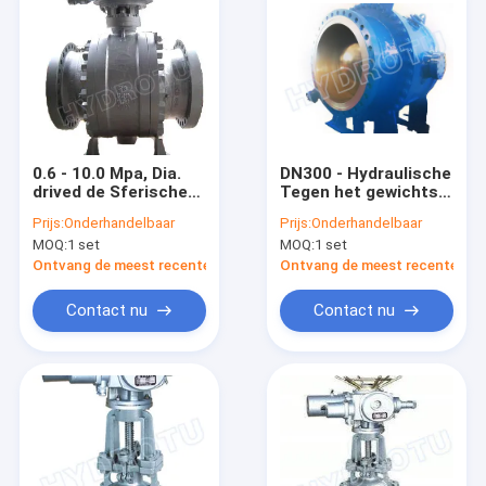
0.6 - 10.0 Mpa, Dia.
DN300 - Hydraulische
drived de Sferische
Tegen het gewichts
Klep van 50 - 1000
sferische Klep van
Prijs:
Onderhandelbaar
Prijs:
Onderhandelbaar
mm, Kogelklep, Van
2600 mm/Van een
MOQ:
1 set
MOQ:
1 set
een flens voorzien
flens voorzien
Bolklep door
Bolklep voor
Ontvang de meest recente Prijs
Ontvang de meest recente Prij
Motorcontrole
Waterkrachtpost
Contact nu
Contact nu
Huis
Producten
Ongeveer ons