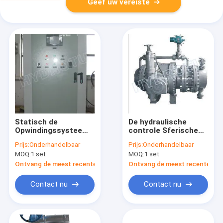
Geef uw vereiste
Statisch de
De hydraulische
Opwindingssysteem
controle Sferische
van de
Klep, Kogelklep,
Prijs:
Onderhandelbaar
Prijs:
Onderhandelbaar
Siliciumgenerator
voorzag Bolklep voor
MOQ:
1 set
MOQ:
1 set
met
Mpa 0.6 van een flens
Synchrogenerator
- 16.0 van de
Ontvang de meest recente Prijs
Ontvang de meest recente Prij
voor
waterdruk
Waterkrachtpost
Contact nu
Contact nu