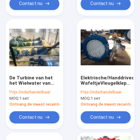
Contact nu
Contact nu
De Turbine van het
Elektrische/Handdrived-
het Wielwater van
WafeltjeVleugelklep
roestvrij staalpelton
met Waterdruk
Prijs:
Onderhandelbaar
Prijs:
Onderhandelbaar
met Generator
0.25Mpa - 2.5Mpa
MOQ:
1 set
MOQ:
1 set
100Kw - 4000Kw
voor Waterkracht
Ontvang de meest recente Prijs
Ontvang de meest recente Prij
Contact nu
Contact nu