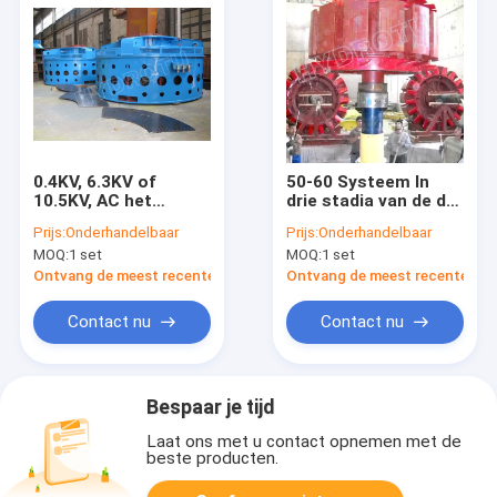
0.4KV, 6.3KV of
50-60 Systeem In
10.5KV, AC het
drie stadia van de de
synchrone systeem
Generatoropwinding
Prijs:
Onderhandelbaar
Prijs:
Onderhandelbaar
in drie stadia van de
van Herz AC het
MOQ:
1 set
MOQ:
1 set
generatoropwinding
Synchrone Hydro-
met waterturbine
elektrische met
Ontvang de meest recente Prijs
Ontvang de meest recente Prij
Hydroturbine
Contact nu
Contact nu
Bespaar je tijd
Laat ons met u contact opnemen met de
beste producten.