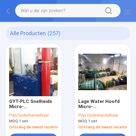
Alle Producten
(257)
GYT-PLC Snelheids
Lage Water Hoofd
Micro-
Micro-
Hydrogenerator voor
Hydroturbine/Waterturbi
Prijs:
Onderhandelbaar
Prijs:
Onderhandelbaar
Francis
met Volledige
MOQ:
1 set
MOQ:
1 set
Turbine/Kaplan-
Verordening Agent
Turbine
Ontvang de meest recente Prijs
Ontvang de meest recente Prij