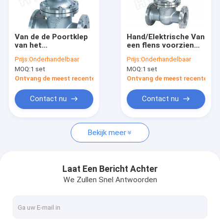
Fabrieksreis
Kwaliteitscontrole
Van de de Poortklep
Hand/Elektrische Van
van het
een flens voorzien
Contacteer ons
waterkrachtmateriaal
Poortklep 0.25-
Prijs:
Onderhandelbaar
Prijs:
Onderhandelbaar
de Hand/Elektrische
6.4Mpa voor
MOQ:
1 set
MOQ:
1 set
van een flens
Waterkrachtmateriaal
Nieuws
voorzien Klep van
Ontvang de meest recente Prijs
Ontvang de meest recente Prij
/Sluice
Gevallen
Contact nu
Contact nu
Bekijk meer
Pelton Hydro Turbine
Hidromassage Kaplanturbine
Laat Een Bericht Achter
We Zullen Snel Antwoorden
Francis Hydro Turbine
Lamp hidromassage Turbine