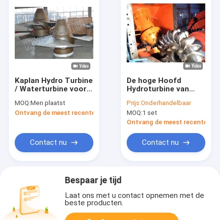
Kaplan Hydro Turbine
De hoge Hoofd
/ Waterturbine voor
Hydroturbine van
waterhoofd 2-25m en
Pelton
MOQ:
Men plaatst
Prijs:
Onderhandelbaar
capaciteit 100KW-
Ontvang de meest recente Prijs
MOQ:
1 set
1000KW
Ontvang de meest recente Prij
Contact nu
Contact nu
Bespaar je tijd
Laat ons met u contact opnemen met de
beste producten.