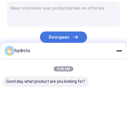
Turgo Hydro Turbine
S Type Turbine
Francis Turbine Runner
Doorgaan
Pelton Turbine Runner
hydrotu
Vlinderklep
Onze Categorieën
Geflensde schuifafsluiter
5:09 AM
Flens Globe ventiel
Good day, what product are you looking for?
Generator excitatie systeem
Hydro Turbine gouverneur
Pelton Hydro
Hidromassage
Francis Hydro
Turbine
Kaplanturbine
Turbine