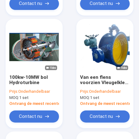
Contact nu
Contact nu
100kw-10MW bol
Van een flens
Hydroturbine
voorzien Vleugelklep
voor
Prijs:
Onderhandelbaar
Prijs:
Onderhandelbaar
Waterkrachtpost
MOQ:
1 set
MOQ:
1 set
Ontvang de meest recente Prijs
Ontvang de meest recente Prij
Contact nu
Contact nu