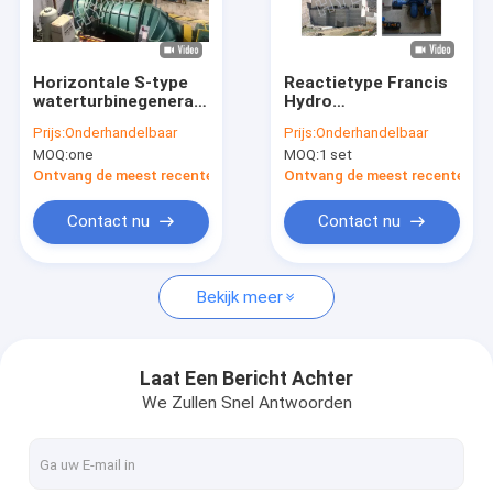
Fabrieksreis
Kwaliteitscontrole
Horizontale S-type
Reactietype Francis
waterturbinegenerator
Hydro
Contacteer ons
met roestvrijstalen
Turbine/Francis
Prijs:
Onderhandelbaar
Prijs:
Onderhandelbaar
loopbladen
Water Turbine With
MOQ:
one
MOQ:
1 set
Inlet-Klep, PLC
Nieuws
Gouverneur,
Ontvang de meest recente Prijs
Ontvang de meest recente Prij
Generator voor
Waterkracht Projec
Gevallen
Contact nu
Contact nu
Bekijk meer
Pelton Hydro Turbine
Hidromassage Kaplanturbine
Laat Een Bericht Achter
We Zullen Snel Antwoorden
Francis Hydro Turbine
Lamp hidromassage Turbine