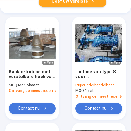
Geef uw vereiste
Kaplan-turbine met
Turbine van type S
verstelbare hoek van
voor
de loopblaad en
waterkrachtcentrales
MOQ:
Men plaatst
Prijs:
Onderhandelbaar
ZG20SiMn-
met hoge kop voor
Ontvang de meest recente Prijs
MOQ:
1 set
geleidingsvlies
grote
ontladingscentrales
Ontvang de meest recente Prij
Contact nu
Contact nu