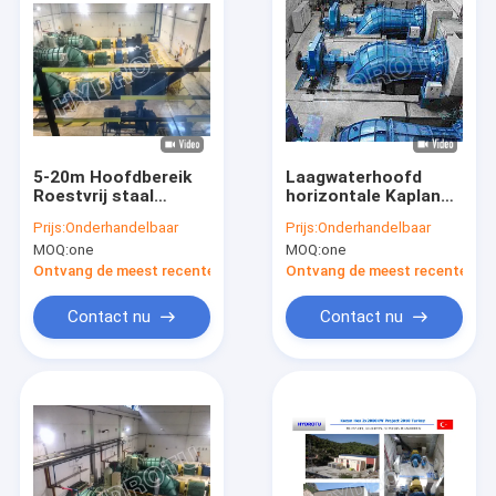
5-20m Hoofdbereik
Laagwaterhoofd
Roestvrij staal
horizontale Kaplan
Kaplan Semi Axial
Hydroturbine 0,1 MW
Prijs:
Onderhandelbaar
Prijs:
Onderhandelbaar
Flow Hydro-
- 5 MW
MOQ:
one
MOQ:
one
elektrische turbine
Ontvang de meest recente Prijs
Ontvang de meest recente Prij
Contact nu
Contact nu
Huis
Producten
Ongeveer ons